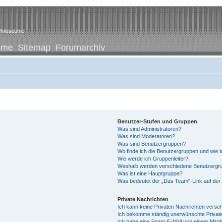
hilosophie
ome
Sitemap
Forumarchiv
Benutzer-Stufen und Gruppen
Was sind Administratoren?
Was sind Moderatoren?
Was sind Benutzergruppen?
Wo finde ich die Benutzergruppen und wie tr
Wie werde ich Gruppenleiter?
Weshalb werden verschiedene Benutzergrup
Was ist eine Hauptgruppe?
Was bedeutet der „Das Team“-Link auf der 
Private Nachrichten
Ich kann keine Privaten Nachrichten versc
Ich bekomme ständig unerwünschte Private
Ich habe eine Spam-E-Mail von einem Mitgl