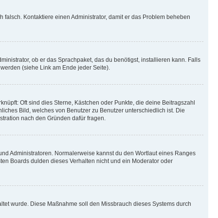
ich falsch. Kontaktiere einen Administrator, damit er das Problem beheben
inistrator, ob er das Sprachpaket, das du benötigst, installieren kann. Falls
 werden (siehe Link am Ende jeder Seite).
nüpft: Oft sind dies Sterne, Kästchen oder Punkte, die deine Beitragszahl
liches Bild, welches von Benutzer zu Benutzer unterschiedlich ist. Die
stration nach den Gründen dafür fragen.
n und Administratoren. Normalerweise kannst du den Wortlaut eines Ranges
sten Boards dulden dieses Verhalten nicht und ein Moderator oder
schaltet wurde. Diese Maßnahme soll den Missbrauch dieses Systems durch