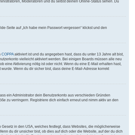
ministratoren, Moderatoren und du selbst deinen Online-Status sehen. Du
elde-Seite auf „Ich habe mein Passwort vergessen“ klickst und den
n
COPPA
aktiviert ist und du angegeben hast, dass du unter 13 Jahre alt bist,
utzerkonto vielleicht aktiviert werden. Bei einigen Boards müssen alle neu
ob eine Aktivierung nötig ist oder nicht. Wenn du eine E-Mail erhalten hast,
 wurde. Wenn du dir sicher bist, dass deine E-Mail-Adresse korrekt
 dass ein Administrator dein Benutzerkonto aus verschieden Gründen
ße zu verringern. Registriere dich einfach erneut und nimm aktiv an den
n Gesetz in den USA, welches festlegt, dass Websites, die möglicherweise
 du dir unsicher bist, ob dies auf dich oder die Website, auf der du dich