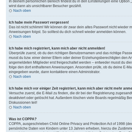
In deinem persönlichen Bereich findest du in den Einstellungen eine Option
wirst dann als unsichtbarer Besucher gezählt.
Nach oben
Ich habe mein Passwort vergessen!
Das ist nicht schlimm! Wir können dir zwar dein altes Passwort nicht wieder 
Anweisungen folgst. So solltest du dich schnell wieder anmelden können.
Nach oben
Ich habe mich registriert, kann mich aber nicht anmelden!
Überprüfe zuerst, ob du den richtigen Benutzernamen und das richtige Pas
musst du bzw. einer deiner Eltern oder deiner Erziehungsberechtigten den Anw
angemeldeten Mitglieder erst freigeschaltet werden – entweder musst du dies se
folge den dort enthaltenen Anweisungen. Ansonsten prüfe, ob du deine E-Mail
eingegeben wurde, dann kontaktiere einen Administrator.
Nach oben
Ich habe mich vor einiger Zeit registriert, kann mich aber nicht mehr anm
Versuche zuerst, die E-Mail zu finden, die dir bei der Registrierung zuges
deaktiviert oder gelöscht hat. Außerdem löschen viele Boards regelmäßig Ben
Diskussionen teil!
Nach oben
Was ist COPPA?
COPPA, ausgeschrieben Child Online Privacy and Protection Act of 1998 (deut
persönliche Daten von Kindern unter 13 Jahren erheben, hierzu die Zustimmu