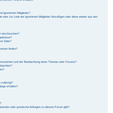
d ignorierten Mitglieder?
de oder zur Liste der ignorierten Mitglieder hinzufügen oder diese wieder aus den
en durchsuchen?
rgebnisse?
re Seite?
Themen finden?
Lesezeichen und der Beobachtung eines Themas oder Forums?
eobachten?
gen?
 zulässig?
hänge erhalten?
?
hwerden oder juristische Anfragen zu diesem Forum gibt?