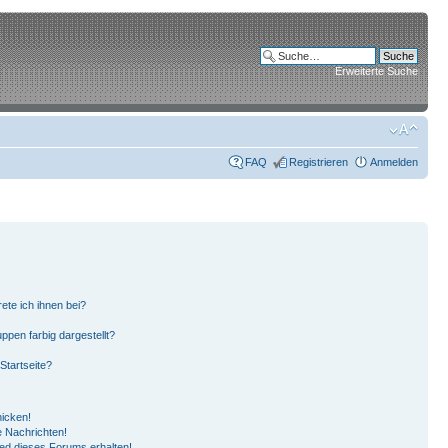
Erweiterte Suche
FAQ
Registrieren
Anmelden
ete ich ihnen bei?
pen farbig dargestellt?
Startseite?
hicken!
 Nachrichten!
ied dieses Forums erhalten!