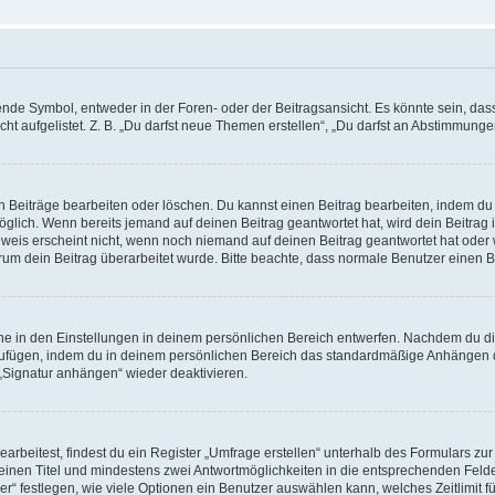
e Symbol, entweder in der Foren- oder der Beitragsansicht. Es könnte sein, dass e
t aufgelistet. Z. B. „Du darfst neue Themen erstellen“, „Du darfst an Abstimmung
n Beiträge bearbeiten oder löschen. Du kannst einen Beitrag bearbeiten, indem du
möglich. Wenn bereits jemand auf deinen Beitrag geantwortet hat, wird dein Beitra
nweis erscheint nicht, wenn noch niemand auf deinen Beitrag geantwortet hat oder 
 warum dein Beitrag überarbeitet wurde. Bitte beachte, dass normale Benutzer einen
e in den Einstellungen in deinem persönlichen Bereich entwerfen. Nachdem du die 
zufügen, indem du in deinem persönlichen Bereich das standardmäßige Anhängen d
 „Signatur anhängen“ wieder deaktivieren.
beitest, findest du ein Register „Umfrage erstellen“ unterhalb des Formulars zur 
t einen Titel und mindestens zwei Antwortmöglichkeiten in die entsprechenden Felde
r“ festlegen, wie viele Optionen ein Benutzer auswählen kann, welches Zeitlimit fü