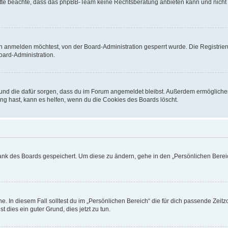
. Bitte beachte, dass das phpBB-Team keine Rechtsberatung anbieten kann und nicht d
h anmelden möchtest, von der Board-Administration gesperrt wurde. Die Registrie
ard-Administration.
t und die dafür sorgen, dass du im Forum angemeldet bleibst. Außerdem ermögliche
ng hast, kann es helfen, wenn du die Cookies des Boards löscht.
bank des Boards gespeichert. Um diese zu ändern, gehe in den „Persönlichen Bereic
e. In diesem Fall solltest du im „Persönlichen Bereich“ die für dich passende Zeitzo
t dies ein guter Grund, dies jetzt zu tun.