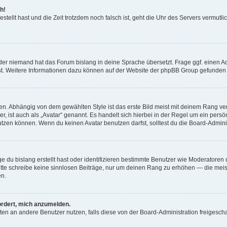
h!
estellt hast und die Zeit trotzdem noch falsch ist, geht die Uhr des Servers vermutl
der niemand hat das Forum bislang in deine Sprache übersetzt. Frage ggf. einen Adm
est. Weitere Informationen dazu können auf der Website der phpBB Group gefunden
. Abhängig von dem gewählten Style ist das erste Bild meist mit deinem Rang verk
, ist auch als „Avatar“ genannt. Es handelt sich hierbei in der Regel um ein persön
zen können. Wenn du keinen Avatar benutzen darfst, solltest du die Board-Admini
e du bislang erstellt hast oder identifizieren bestimmte Benutzer wie Moderatore
 Bitte schreibe keine sinnlosen Beiträge, nur um deinen Rang zu erhöhen — die mei
en.
ordert, mich anzumelden.
ichten an andere Benutzer nutzen, falls diese von der Board-Administration freige