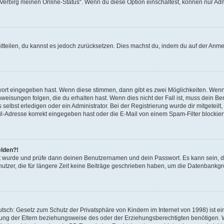
 „Verbirg meinen Online-Status“. Wenn du diese Option einschaltest, können nur Ad
mitteilen, du kannst es jedoch zurücksetzen. Dies machst du, indem du auf der Anm
swort eingegeben hast. Wenn diese stimmen, dann gibt es zwei Möglichkeiten. Wen
eisungen folgen, die du erhalten hast. Wenn dies nicht der Fall ist, muss dein Ben
lbst erledigen oder ein Administrator. Bei der Registrierung wurde dir mitgeteilt, 
-Adresse korrekt eingegeben hast oder die E-Mail von einem Spam-Filter blockiert
elden?!
andt wurde und prüfe dann deinen Benutzernamen und dein Passwort. Es kann sein,
utzer, die für längere Zeit keine Beiträge geschrieben haben, um die Datenbankgrö
sch: Gesetz zum Schutz der Privatsphäre von Kindern im Internet von 1998) ist ei
ng der Eltern beziehungsweise des oder der Erziehungsberechtigten benötigen. Wenn