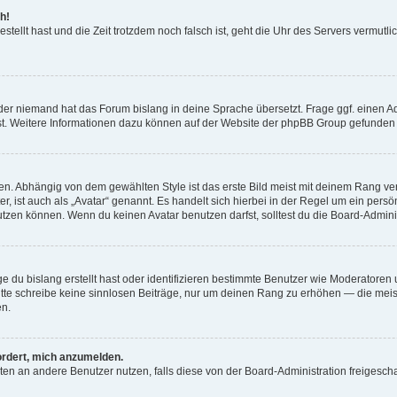
h!
estellt hast und die Zeit trotzdem noch falsch ist, geht die Uhr des Servers vermutl
der niemand hat das Forum bislang in deine Sprache übersetzt. Frage ggf. einen Adm
est. Weitere Informationen dazu können auf der Website der phpBB Group gefunden
. Abhängig von dem gewählten Style ist das erste Bild meist mit deinem Rang verk
, ist auch als „Avatar“ genannt. Es handelt sich hierbei in der Regel um ein persön
zen können. Wenn du keinen Avatar benutzen darfst, solltest du die Board-Admini
e du bislang erstellt hast oder identifizieren bestimmte Benutzer wie Moderatore
 Bitte schreibe keine sinnlosen Beiträge, nur um deinen Rang zu erhöhen — die mei
en.
ordert, mich anzumelden.
ichten an andere Benutzer nutzen, falls diese von der Board-Administration freige