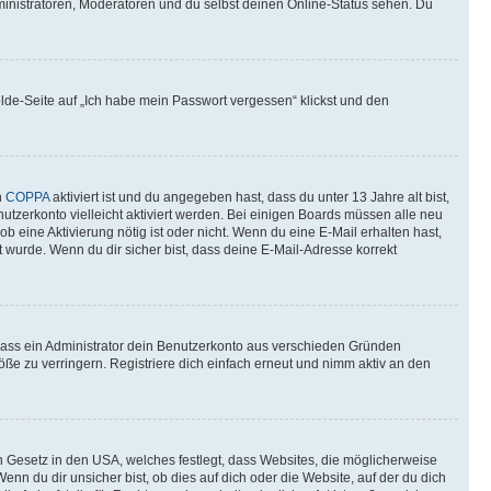
ministratoren, Moderatoren und du selbst deinen Online-Status sehen. Du
elde-Seite auf „Ich habe mein Passwort vergessen“ klickst und den
n
COPPA
aktiviert ist und du angegeben hast, dass du unter 13 Jahre alt bist,
utzerkonto vielleicht aktiviert werden. Bei einigen Boards müssen alle neu
ob eine Aktivierung nötig ist oder nicht. Wenn du eine E-Mail erhalten hast,
 wurde. Wenn du dir sicher bist, dass deine E-Mail-Adresse korrekt
 dass ein Administrator dein Benutzerkonto aus verschieden Gründen
ße zu verringern. Registriere dich einfach erneut und nimm aktiv an den
n Gesetz in den USA, welches festlegt, dass Websites, die möglicherweise
 du dir unsicher bist, ob dies auf dich oder die Website, auf der du dich