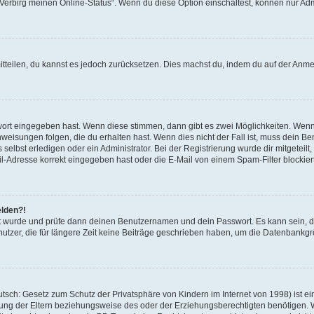
 „Verbirg meinen Online-Status“. Wenn du diese Option einschaltest, können nur Ad
mitteilen, du kannst es jedoch zurücksetzen. Dies machst du, indem du auf der Anm
swort eingegeben hast. Wenn diese stimmen, dann gibt es zwei Möglichkeiten. Wen
eisungen folgen, die du erhalten hast. Wenn dies nicht der Fall ist, muss dein Ben
lbst erledigen oder ein Administrator. Bei der Registrierung wurde dir mitgeteilt, 
-Adresse korrekt eingegeben hast oder die E-Mail von einem Spam-Filter blockiert
elden?!
andt wurde und prüfe dann deinen Benutzernamen und dein Passwort. Es kann sein,
utzer, die für längere Zeit keine Beiträge geschrieben haben, um die Datenbankgrö
sch: Gesetz zum Schutz der Privatsphäre von Kindern im Internet von 1998) ist ei
ng der Eltern beziehungsweise des oder der Erziehungsberechtigten benötigen. Wenn