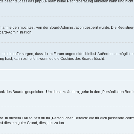
. Bitte beachte, dass das phpBB-Team keine Rechtsberatung anbieten kann und nicht d
h anmelden möchtest, von der Board-Administration gesperrt wurde. Die Registrie
ard-Administration.
t und die dafür sorgen, dass du im Forum angemeldet bleibst. Außerdem ermögliche
ng hast, kann es helfen, wenn du die Cookies des Boards löscht.
bank des Boards gespeichert. Um diese zu ändern, gehe in den „Persönlichen Bereic
e. In diesem Fall solltest du im „Persönlichen Bereich“ die für dich passende Zeitzo
t dies ein guter Grund, dies jetzt zu tun.