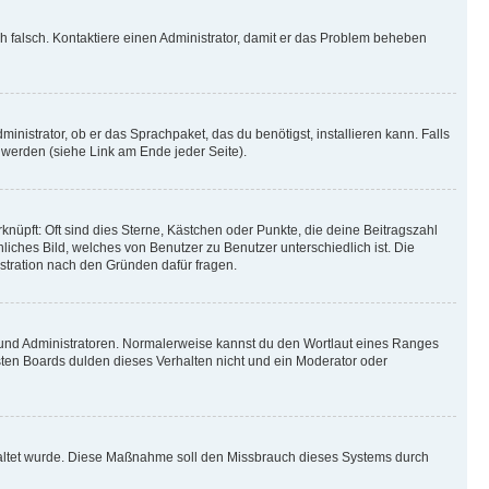
ich falsch. Kontaktiere einen Administrator, damit er das Problem beheben
inistrator, ob er das Sprachpaket, das du benötigst, installieren kann. Falls
 werden (siehe Link am Ende jeder Seite).
nüpft: Oft sind dies Sterne, Kästchen oder Punkte, die deine Beitragszahl
liches Bild, welches von Benutzer zu Benutzer unterschiedlich ist. Die
stration nach den Gründen dafür fragen.
n und Administratoren. Normalerweise kannst du den Wortlaut eines Ranges
sten Boards dulden dieses Verhalten nicht und ein Moderator oder
schaltet wurde. Diese Maßnahme soll den Missbrauch dieses Systems durch