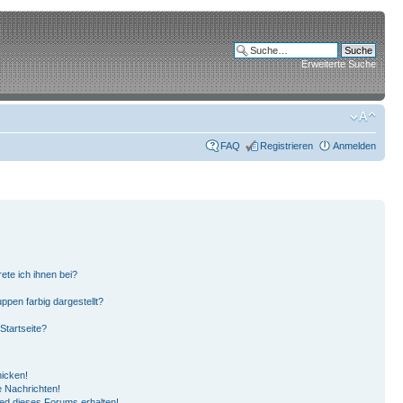
Erweiterte Suche
FAQ
Registrieren
Anmelden
ete ich ihnen bei?
pen farbig dargestellt?
Startseite?
hicken!
 Nachrichten!
ied dieses Forums erhalten!