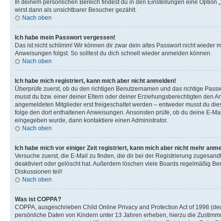
In deinem persönlichen Bereich findest du in den Einstellungen eine Option
wirst dann als unsichtbarer Besucher gezählt.
Nach oben
Ich habe mein Passwort vergessen!
Das ist nicht schlimm! Wir können dir zwar dein altes Passwort nicht wieder 
Anweisungen folgst. So solltest du dich schnell wieder anmelden können.
Nach oben
Ich habe mich registriert, kann mich aber nicht anmelden!
Überprüfe zuerst, ob du den richtigen Benutzernamen und das richtige Pas
musst du bzw. einer deiner Eltern oder deiner Erziehungsberechtigten den Anw
angemeldeten Mitglieder erst freigeschaltet werden – entweder musst du dies se
folge den dort enthaltenen Anweisungen. Ansonsten prüfe, ob du deine E-Mail
eingegeben wurde, dann kontaktiere einen Administrator.
Nach oben
Ich habe mich vor einiger Zeit registriert, kann mich aber nicht mehr anm
Versuche zuerst, die E-Mail zu finden, die dir bei der Registrierung zuges
deaktiviert oder gelöscht hat. Außerdem löschen viele Boards regelmäßig Ben
Diskussionen teil!
Nach oben
Was ist COPPA?
COPPA, ausgeschrieben Child Online Privacy and Protection Act of 1998 (deut
persönliche Daten von Kindern unter 13 Jahren erheben, hierzu die Zustimmu