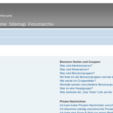
hilosophie
ome
Sitemap
Forumarchiv
Benutzer-Stufen und Gruppen
Was sind Administratoren?
Was sind Moderatoren?
Was sind Benutzergruppen?
Wo finde ich die Benutzergruppen und wie tr
Wie werde ich Gruppenleiter?
Weshalb werden verschiedene Benutzergrup
Was ist eine Hauptgruppe?
Was bedeutet der „Das Team“-Link auf der 
Private Nachrichten
Ich kann keine Privaten Nachrichten versc
Ich bekomme ständig unerwünschte Private
Ich habe eine Spam-E-Mail von einem Mitgl