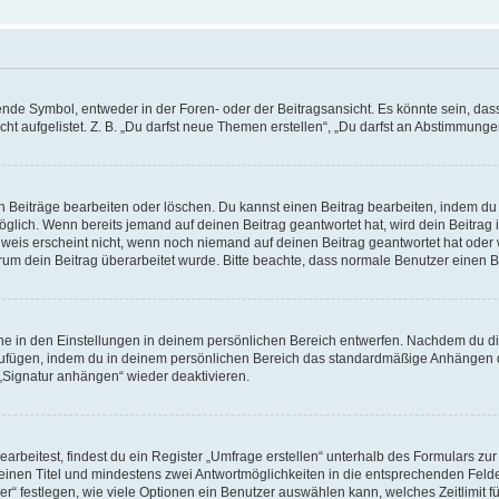
e Symbol, entweder in der Foren- oder der Beitragsansicht. Es könnte sein, dass e
t aufgelistet. Z. B. „Du darfst neue Themen erstellen“, „Du darfst an Abstimmung
n Beiträge bearbeiten oder löschen. Du kannst einen Beitrag bearbeiten, indem du
möglich. Wenn bereits jemand auf deinen Beitrag geantwortet hat, wird dein Beitra
nweis erscheint nicht, wenn noch niemand auf deinen Beitrag geantwortet hat oder 
 warum dein Beitrag überarbeitet wurde. Bitte beachte, dass normale Benutzer einen
e in den Einstellungen in deinem persönlichen Bereich entwerfen. Nachdem du die 
zufügen, indem du in deinem persönlichen Bereich das standardmäßige Anhängen d
 „Signatur anhängen“ wieder deaktivieren.
beitest, findest du ein Register „Umfrage erstellen“ unterhalb des Formulars zur 
t einen Titel und mindestens zwei Antwortmöglichkeiten in die entsprechenden Felde
r“ festlegen, wie viele Optionen ein Benutzer auswählen kann, welches Zeitlimit fü