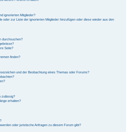
d ignorierten Mitglieder?
de oder zur Liste der ignorierten Mitglieder hinzufügen oder diese wieder aus den
en durchsuchen?
rgebnisse?
re Seite?
Themen finden?
Lesezeichen und der Beobachtung eines Themas oder Forums?
eobachten?
gen?
 zulässig?
hänge erhalten?
?
hwerden oder juristische Anfragen zu diesem Forum gibt?