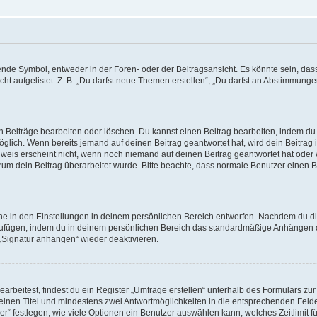
e Symbol, entweder in der Foren- oder der Beitragsansicht. Es könnte sein, dass e
t aufgelistet. Z. B. „Du darfst neue Themen erstellen“, „Du darfst an Abstimmung
n Beiträge bearbeiten oder löschen. Du kannst einen Beitrag bearbeiten, indem du
möglich. Wenn bereits jemand auf deinen Beitrag geantwortet hat, wird dein Beitra
nweis erscheint nicht, wenn noch niemand auf deinen Beitrag geantwortet hat oder 
 warum dein Beitrag überarbeitet wurde. Bitte beachte, dass normale Benutzer einen
e in den Einstellungen in deinem persönlichen Bereich entwerfen. Nachdem du die 
zufügen, indem du in deinem persönlichen Bereich das standardmäßige Anhängen d
 „Signatur anhängen“ wieder deaktivieren.
beitest, findest du ein Register „Umfrage erstellen“ unterhalb des Formulars zur 
t einen Titel und mindestens zwei Antwortmöglichkeiten in die entsprechenden Felde
r“ festlegen, wie viele Optionen ein Benutzer auswählen kann, welches Zeitlimit fü