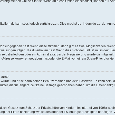
 „Verbirg meinen Online-Status“. Wenn du diese Option einschaltest, können nur Ad
mitteilen, du kannst es jedoch zurücksetzen. Dies machst du, indem du auf der Anm
swort eingegeben hast. Wenn diese stimmen, dann gibt es zwei Möglichkeiten. Wen
eisungen folgen, die du erhalten hast. Wenn dies nicht der Fall ist, muss dein Ben
lbst erledigen oder ein Administrator. Bei der Registrierung wurde dir mitgeteilt, 
-Adresse korrekt eingegeben hast oder die E-Mail von einem Spam-Filter blockiert
elden?!
andt wurde und prüfe dann deinen Benutzernamen und dein Passwort. Es kann sein,
utzer, die für längere Zeit keine Beiträge geschrieben haben, um die Datenbankgrö
sch: Gesetz zum Schutz der Privatsphäre von Kindern im Internet von 1998) ist ei
ng der Eltern beziehungsweise des oder der Erziehungsberechtigten benötigen. Wenn