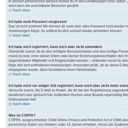
In deinem persönlichen Bereich findest du in den Einstellungen eine Option
wirst dann als unsichtbarer Besucher gezählt.
Nach oben
Ich habe mein Passwort vergessen!
Das ist nicht schlimm! Wir können dir zwar dein altes Passwort nicht wieder 
Anweisungen folgst. So solltest du dich schnell wieder anmelden können.
Nach oben
Ich habe mich registriert, kann mich aber nicht anmelden!
Überprüfe zuerst, ob du den richtigen Benutzernamen und das richtige Pas
musst du bzw. einer deiner Eltern oder deiner Erziehungsberechtigten den Anw
angemeldeten Mitglieder erst freigeschaltet werden – entweder musst du dies se
folge den dort enthaltenen Anweisungen. Ansonsten prüfe, ob du deine E-Mail
eingegeben wurde, dann kontaktiere einen Administrator.
Nach oben
Ich habe mich vor einiger Zeit registriert, kann mich aber nicht mehr anm
Versuche zuerst, die E-Mail zu finden, die dir bei der Registrierung zuges
deaktiviert oder gelöscht hat. Außerdem löschen viele Boards regelmäßig Ben
Diskussionen teil!
Nach oben
Was ist COPPA?
COPPA, ausgeschrieben Child Online Privacy and Protection Act of 1998 (deut
persönliche Daten von Kindern unter 13 Jahren erheben, hierzu die Zustimmu