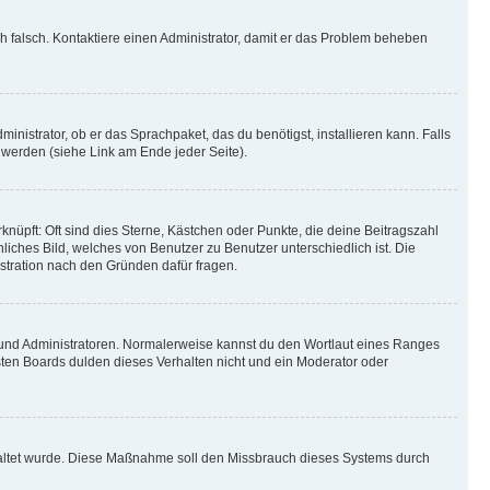
ich falsch. Kontaktiere einen Administrator, damit er das Problem beheben
inistrator, ob er das Sprachpaket, das du benötigst, installieren kann. Falls
 werden (siehe Link am Ende jeder Seite).
nüpft: Oft sind dies Sterne, Kästchen oder Punkte, die deine Beitragszahl
liches Bild, welches von Benutzer zu Benutzer unterschiedlich ist. Die
stration nach den Gründen dafür fragen.
n und Administratoren. Normalerweise kannst du den Wortlaut eines Ranges
sten Boards dulden dieses Verhalten nicht und ein Moderator oder
schaltet wurde. Diese Maßnahme soll den Missbrauch dieses Systems durch