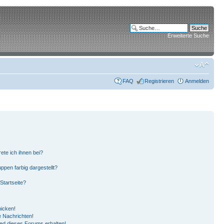
Erweiterte Suche
FAQ
Registrieren
Anmelden
ete ich ihnen bei?
pen farbig dargestellt?
Startseite?
hicken!
 Nachrichten!
ied dieses Forums erhalten!