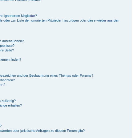
d ignorierten Mitglieder?
de oder zur Liste der ignorierten Mitglieder hinzufügen oder diese wieder aus den
en durchsuchen?
rgebnisse?
re Seite?
Themen finden?
Lesezeichen und der Beobachtung eines Themas oder Forums?
eobachten?
gen?
 zulässig?
hänge erhalten?
?
hwerden oder juristische Anfragen zu diesem Forum gibt?