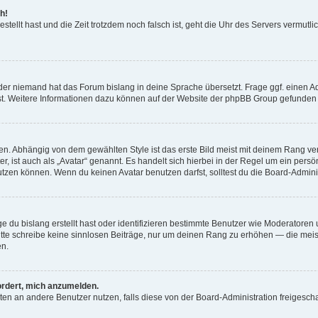
h!
estellt hast und die Zeit trotzdem noch falsch ist, geht die Uhr des Servers vermutl
der niemand hat das Forum bislang in deine Sprache übersetzt. Frage ggf. einen Adm
est. Weitere Informationen dazu können auf der Website der phpBB Group gefunden
. Abhängig von dem gewählten Style ist das erste Bild meist mit deinem Rang verk
, ist auch als „Avatar“ genannt. Es handelt sich hierbei in der Regel um ein persön
zen können. Wenn du keinen Avatar benutzen darfst, solltest du die Board-Admini
e du bislang erstellt hast oder identifizieren bestimmte Benutzer wie Moderatore
 Bitte schreibe keine sinnlosen Beiträge, nur um deinen Rang zu erhöhen — die mei
en.
ordert, mich anzumelden.
ichten an andere Benutzer nutzen, falls diese von der Board-Administration freige