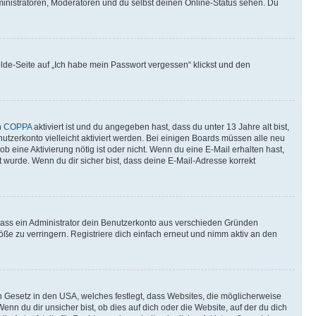
ministratoren, Moderatoren und du selbst deinen Online-Status sehen. Du
elde-Seite auf „Ich habe mein Passwort vergessen“ klickst und den
n
COPPA
aktiviert ist und du angegeben hast, dass du unter 13 Jahre alt bist,
utzerkonto vielleicht aktiviert werden. Bei einigen Boards müssen alle neu
ob eine Aktivierung nötig ist oder nicht. Wenn du eine E-Mail erhalten hast,
 wurde. Wenn du dir sicher bist, dass deine E-Mail-Adresse korrekt
 dass ein Administrator dein Benutzerkonto aus verschieden Gründen
ße zu verringern. Registriere dich einfach erneut und nimm aktiv an den
n Gesetz in den USA, welches festlegt, dass Websites, die möglicherweise
 du dir unsicher bist, ob dies auf dich oder die Website, auf der du dich