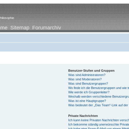
hilosophie
ome
Sitemap
Forumarchiv
Benutzer-Stufen und Gruppen
Was sind Administratoren?
Was sind Moderatoren?
Was sind Benutzergruppen?
Wo finde ich die Benutzergruppen und wie tr
Wie werde ich Gruppenleiter?
Weshalb werden verschiedene Benutzergrup
Was ist eine Hauptgruppe?
Was bedeutet der „Das Team“-Link auf der 
Private Nachrichten
Ich kann keine Privaten Nachrichten versc
Ich bekomme ständig unerwünschte Private
Ich habe eine Spam-E-Mail von einem Mitgl