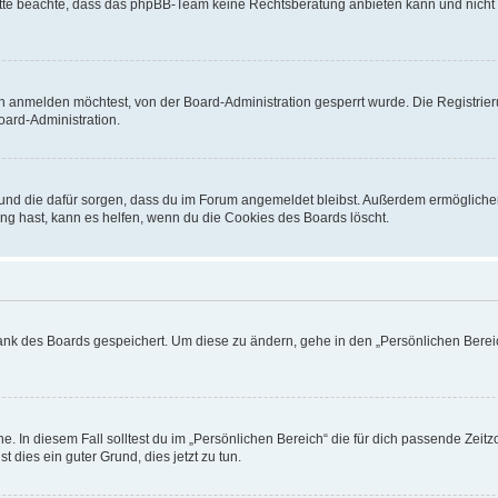
. Bitte beachte, dass das phpBB-Team keine Rechtsberatung anbieten kann und nicht d
h anmelden möchtest, von der Board-Administration gesperrt wurde. Die Registrie
ard-Administration.
t und die dafür sorgen, dass du im Forum angemeldet bleibst. Außerdem ermögliche
ng hast, kann es helfen, wenn du die Cookies des Boards löscht.
bank des Boards gespeichert. Um diese zu ändern, gehe in den „Persönlichen Bereic
e. In diesem Fall solltest du im „Persönlichen Bereich“ die für dich passende Zeitzo
t dies ein guter Grund, dies jetzt zu tun.