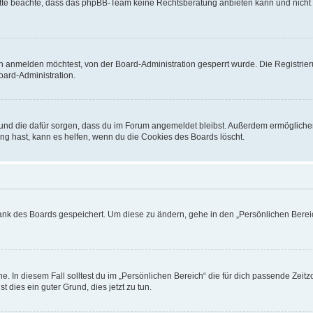
. Bitte beachte, dass das phpBB-Team keine Rechtsberatung anbieten kann und nicht d
h anmelden möchtest, von der Board-Administration gesperrt wurde. Die Registrie
ard-Administration.
t und die dafür sorgen, dass du im Forum angemeldet bleibst. Außerdem ermögliche
ng hast, kann es helfen, wenn du die Cookies des Boards löscht.
bank des Boards gespeichert. Um diese zu ändern, gehe in den „Persönlichen Bereic
e. In diesem Fall solltest du im „Persönlichen Bereich“ die für dich passende Zeitzo
t dies ein guter Grund, dies jetzt zu tun.