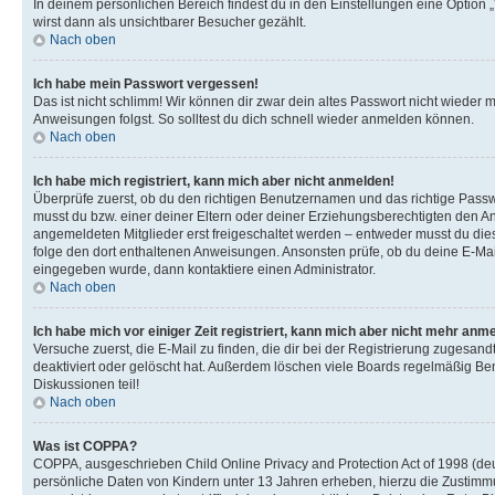
In deinem persönlichen Bereich findest du in den Einstellungen eine Option
wirst dann als unsichtbarer Besucher gezählt.
Nach oben
Ich habe mein Passwort vergessen!
Das ist nicht schlimm! Wir können dir zwar dein altes Passwort nicht wieder 
Anweisungen folgst. So solltest du dich schnell wieder anmelden können.
Nach oben
Ich habe mich registriert, kann mich aber nicht anmelden!
Überprüfe zuerst, ob du den richtigen Benutzernamen und das richtige Pas
musst du bzw. einer deiner Eltern oder deiner Erziehungsberechtigten den Anw
angemeldeten Mitglieder erst freigeschaltet werden – entweder musst du dies se
folge den dort enthaltenen Anweisungen. Ansonsten prüfe, ob du deine E-Mail
eingegeben wurde, dann kontaktiere einen Administrator.
Nach oben
Ich habe mich vor einiger Zeit registriert, kann mich aber nicht mehr anm
Versuche zuerst, die E-Mail zu finden, die dir bei der Registrierung zuges
deaktiviert oder gelöscht hat. Außerdem löschen viele Boards regelmäßig Ben
Diskussionen teil!
Nach oben
Was ist COPPA?
COPPA, ausgeschrieben Child Online Privacy and Protection Act of 1998 (deut
persönliche Daten von Kindern unter 13 Jahren erheben, hierzu die Zustimmu