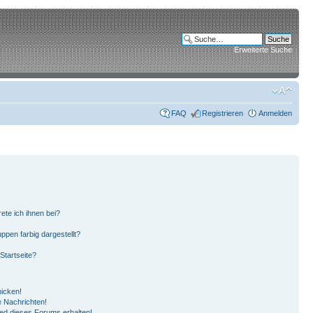
Erweiterte Suche
FAQ
Registrieren
Anmelden
ete ich ihnen bei?
pen farbig dargestellt?
Startseite?
hicken!
 Nachrichten!
ied dieses Forums erhalten!