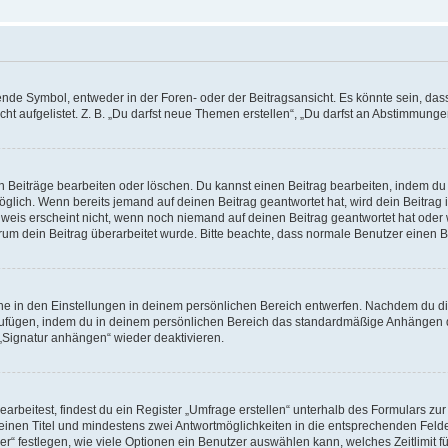
e Symbol, entweder in der Foren- oder der Beitragsansicht. Es könnte sein, dass e
t aufgelistet. Z. B. „Du darfst neue Themen erstellen“, „Du darfst an Abstimmung
n Beiträge bearbeiten oder löschen. Du kannst einen Beitrag bearbeiten, indem du
möglich. Wenn bereits jemand auf deinen Beitrag geantwortet hat, wird dein Beitra
nweis erscheint nicht, wenn noch niemand auf deinen Beitrag geantwortet hat oder 
 warum dein Beitrag überarbeitet wurde. Bitte beachte, dass normale Benutzer einen
e in den Einstellungen in deinem persönlichen Bereich entwerfen. Nachdem du die 
zufügen, indem du in deinem persönlichen Bereich das standardmäßige Anhängen d
 „Signatur anhängen“ wieder deaktivieren.
beitest, findest du ein Register „Umfrage erstellen“ unterhalb des Formulars zur 
t einen Titel und mindestens zwei Antwortmöglichkeiten in die entsprechenden Felde
r“ festlegen, wie viele Optionen ein Benutzer auswählen kann, welches Zeitlimit fü