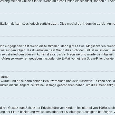
 „Verbirg meinen Online-Status“. Wenn du diese Option einschaltest, können nur Ad
mitteilen, du kannst es jedoch zurücksetzen. Dies machst du, indem du auf der Anm
swort eingegeben hast. Wenn diese stimmen, dann gibt es zwei Möglichkeiten. Wen
eisungen folgen, die du erhalten hast. Wenn dies nicht der Fall ist, muss dein Ben
lbst erledigen oder ein Administrator. Bei der Registrierung wurde dir mitgeteilt, 
-Adresse korrekt eingegeben hast oder die E-Mail von einem Spam-Filter blockiert
elden?!
andt wurde und prüfe dann deinen Benutzernamen und dein Passwort. Es kann sein,
utzer, die für längere Zeit keine Beiträge geschrieben haben, um die Datenbankgrö
sch: Gesetz zum Schutz der Privatsphäre von Kindern im Internet von 1998) ist ei
ng der Eltern beziehungsweise des oder der Erziehungsberechtigten benötigen. Wenn