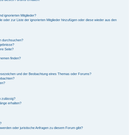
d ignorierten Mitglieder?
de oder zur Liste der ignorierten Mitglieder hinzufügen oder diese wieder aus den
en durchsuchen?
rgebnisse?
re Seite?
Themen finden?
Lesezeichen und der Beobachtung eines Themas oder Forums?
eobachten?
gen?
 zulässig?
hänge erhalten?
?
hwerden oder juristische Anfragen zu diesem Forum gibt?