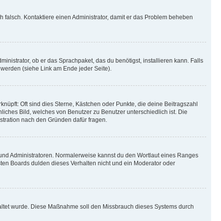
ich falsch. Kontaktiere einen Administrator, damit er das Problem beheben
inistrator, ob er das Sprachpaket, das du benötigst, installieren kann. Falls
 werden (siehe Link am Ende jeder Seite).
nüpft: Oft sind dies Sterne, Kästchen oder Punkte, die deine Beitragszahl
liches Bild, welches von Benutzer zu Benutzer unterschiedlich ist. Die
stration nach den Gründen dafür fragen.
n und Administratoren. Normalerweise kannst du den Wortlaut eines Ranges
sten Boards dulden dieses Verhalten nicht und ein Moderator oder
schaltet wurde. Diese Maßnahme soll den Missbrauch dieses Systems durch