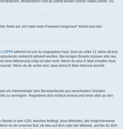
ministratoren, Moderatoren und du selbst deinen Online-Status sehen. Du
elde-Seite auf „Ich habe mein Passwort vergessen“ klickst und den
n
COPPA
aktiviert ist und du angegeben hast, dass du unter 13 Jahre alt bist,
utzerkonto vielleicht aktiviert werden. Bei einigen Boards müssen alle neu
ob eine Aktivierung nötig ist oder nicht. Wenn du eine E-Mail erhalten hast,
 wurde. Wenn du dir sicher bist, dass deine E-Mail-Adresse korrekt
 dass ein Administrator dein Benutzerkonto aus verschieden Gründen
ße zu verringern. Registriere dich einfach erneut und nimm aktiv an den
n Gesetz in den USA, welches festlegt, dass Websites, die möglicherweise
 du dir unsicher bist, ob dies auf dich oder die Website, auf der du dich