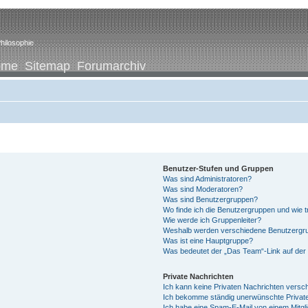
hilosophie
ome
Sitemap
Forumarchiv
Benutzer-Stufen und Gruppen
Was sind Administratoren?
Was sind Moderatoren?
Was sind Benutzergruppen?
Wo finde ich die Benutzergruppen und wie tr
Wie werde ich Gruppenleiter?
Weshalb werden verschiedene Benutzergrup
Was ist eine Hauptgruppe?
Was bedeutet der „Das Team“-Link auf der 
Private Nachrichten
Ich kann keine Privaten Nachrichten versc
Ich bekomme ständig unerwünschte Private
Ich habe eine Spam-E-Mail von einem Mitgl