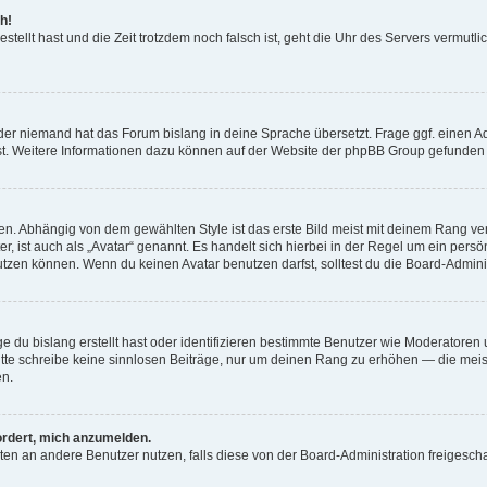
h!
estellt hast und die Zeit trotzdem noch falsch ist, geht die Uhr des Servers vermutl
der niemand hat das Forum bislang in deine Sprache übersetzt. Frage ggf. einen Adm
est. Weitere Informationen dazu können auf der Website der phpBB Group gefunden
. Abhängig von dem gewählten Style ist das erste Bild meist mit deinem Rang verk
, ist auch als „Avatar“ genannt. Es handelt sich hierbei in der Regel um ein persön
zen können. Wenn du keinen Avatar benutzen darfst, solltest du die Board-Admini
e du bislang erstellt hast oder identifizieren bestimmte Benutzer wie Moderatore
 Bitte schreibe keine sinnlosen Beiträge, nur um deinen Rang zu erhöhen — die mei
en.
ordert, mich anzumelden.
ichten an andere Benutzer nutzen, falls diese von der Board-Administration freige