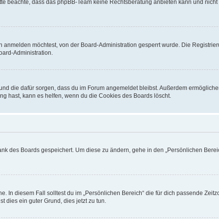
. Bitte beachte, dass das phpBB-Team keine Rechtsberatung anbieten kann und nicht d
h anmelden möchtest, von der Board-Administration gesperrt wurde. Die Registrie
ard-Administration.
t und die dafür sorgen, dass du im Forum angemeldet bleibst. Außerdem ermögliche
ng hast, kann es helfen, wenn du die Cookies des Boards löscht.
bank des Boards gespeichert. Um diese zu ändern, gehe in den „Persönlichen Bereic
e. In diesem Fall solltest du im „Persönlichen Bereich“ die für dich passende Zeitzo
t dies ein guter Grund, dies jetzt zu tun.