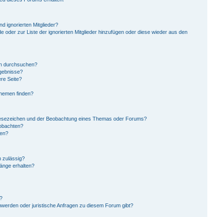
d ignorierten Mitglieder?
de oder zur Liste der ignorierten Mitglieder hinzufügen oder diese wieder aus den
en durchsuchen?
rgebnisse?
re Seite?
Themen finden?
Lesezeichen und der Beobachtung eines Themas oder Forums?
eobachten?
gen?
 zulässig?
hänge erhalten?
?
hwerden oder juristische Anfragen zu diesem Forum gibt?