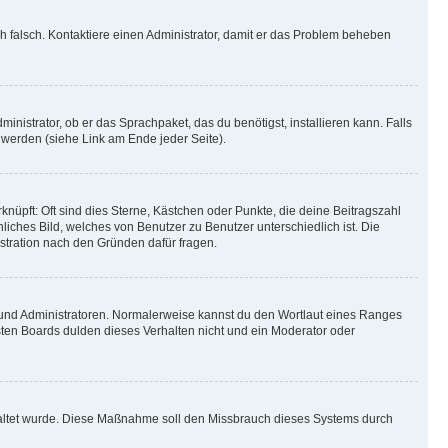
ich falsch. Kontaktiere einen Administrator, damit er das Problem beheben
inistrator, ob er das Sprachpaket, das du benötigst, installieren kann. Falls
 werden (siehe Link am Ende jeder Seite).
nüpft: Oft sind dies Sterne, Kästchen oder Punkte, die deine Beitragszahl
liches Bild, welches von Benutzer zu Benutzer unterschiedlich ist. Die
stration nach den Gründen dafür fragen.
n und Administratoren. Normalerweise kannst du den Wortlaut eines Ranges
sten Boards dulden dieses Verhalten nicht und ein Moderator oder
schaltet wurde. Diese Maßnahme soll den Missbrauch dieses Systems durch