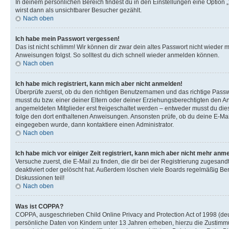
In deinem persönlichen Bereich findest du in den Einstellungen eine Option
wirst dann als unsichtbarer Besucher gezählt.
Nach oben
Ich habe mein Passwort vergessen!
Das ist nicht schlimm! Wir können dir zwar dein altes Passwort nicht wieder 
Anweisungen folgst. So solltest du dich schnell wieder anmelden können.
Nach oben
Ich habe mich registriert, kann mich aber nicht anmelden!
Überprüfe zuerst, ob du den richtigen Benutzernamen und das richtige Pas
musst du bzw. einer deiner Eltern oder deiner Erziehungsberechtigten den Anw
angemeldeten Mitglieder erst freigeschaltet werden – entweder musst du dies se
folge den dort enthaltenen Anweisungen. Ansonsten prüfe, ob du deine E-Mail
eingegeben wurde, dann kontaktiere einen Administrator.
Nach oben
Ich habe mich vor einiger Zeit registriert, kann mich aber nicht mehr anm
Versuche zuerst, die E-Mail zu finden, die dir bei der Registrierung zuges
deaktiviert oder gelöscht hat. Außerdem löschen viele Boards regelmäßig Ben
Diskussionen teil!
Nach oben
Was ist COPPA?
COPPA, ausgeschrieben Child Online Privacy and Protection Act of 1998 (deut
persönliche Daten von Kindern unter 13 Jahren erheben, hierzu die Zustimmu