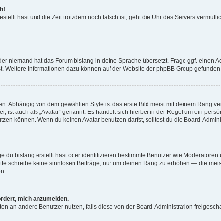
h!
estellt hast und die Zeit trotzdem noch falsch ist, geht die Uhr des Servers vermutl
der niemand hat das Forum bislang in deine Sprache übersetzt. Frage ggf. einen Adm
est. Weitere Informationen dazu können auf der Website der phpBB Group gefunden
. Abhängig von dem gewählten Style ist das erste Bild meist mit deinem Rang verk
, ist auch als „Avatar“ genannt. Es handelt sich hierbei in der Regel um ein persön
zen können. Wenn du keinen Avatar benutzen darfst, solltest du die Board-Admini
e du bislang erstellt hast oder identifizieren bestimmte Benutzer wie Moderatore
 Bitte schreibe keine sinnlosen Beiträge, nur um deinen Rang zu erhöhen — die mei
en.
ordert, mich anzumelden.
ichten an andere Benutzer nutzen, falls diese von der Board-Administration freige