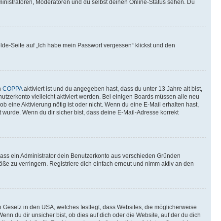
ministratoren, Moderatoren und du selbst deinen Online-Status sehen. Du
elde-Seite auf „Ich habe mein Passwort vergessen“ klickst und den
n
COPPA
aktiviert ist und du angegeben hast, dass du unter 13 Jahre alt bist,
utzerkonto vielleicht aktiviert werden. Bei einigen Boards müssen alle neu
ob eine Aktivierung nötig ist oder nicht. Wenn du eine E-Mail erhalten hast,
 wurde. Wenn du dir sicher bist, dass deine E-Mail-Adresse korrekt
 dass ein Administrator dein Benutzerkonto aus verschieden Gründen
ße zu verringern. Registriere dich einfach erneut und nimm aktiv an den
n Gesetz in den USA, welches festlegt, dass Websites, die möglicherweise
 du dir unsicher bist, ob dies auf dich oder die Website, auf der du dich