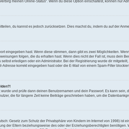
 „Verbirg meinen Online-Status“. Wenn du diese Option einschaltest, können nur Ad
mitteilen, du kannst es jedoch zurücksetzen. Dies machst du, indem du auf der Anm
swort eingegeben hast. Wenn diese stimmen, dann gibt es zwei Möglichkeiten. Wen
eisungen folgen, die du erhalten hast. Wenn dies nicht der Fall ist, muss dein Ben
lbst erledigen oder ein Administrator. Bei der Registrierung wurde dir mitgeteilt, 
-Adresse korrekt eingegeben hast oder die E-Mail von einem Spam-Filter blockiert
elden?!
andt wurde und prüfe dann deinen Benutzernamen und dein Passwort. Es kann sein,
utzer, die für längere Zeit keine Beiträge geschrieben haben, um die Datenbankgrö
sch: Gesetz zum Schutz der Privatsphäre von Kindern im Internet von 1998) ist ei
ng der Eltern beziehungsweise des oder der Erziehungsberechtigten benötigen. Wenn