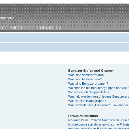
hilosophie
ome
Sitemap
Forumarchiv
Benutzer-Stufen und Gruppen
Was sind Administratoren?
Was sind Moderatoren?
Was sind Benutzergruppen?
Wo finde ich die Benutzergruppen und wie tr
Wie werde ich Gruppenleiter?
Weshalb werden verschiedene Benutzergrup
Was ist eine Hauptgruppe?
Was bedeutet der „Das Team“-Link auf der 
Private Nachrichten
Ich kann keine Privaten Nachrichten versc
Ich bekomme ständig unerwünschte Private
Ich habe eine Spam-E-Mail von einem Mitgl