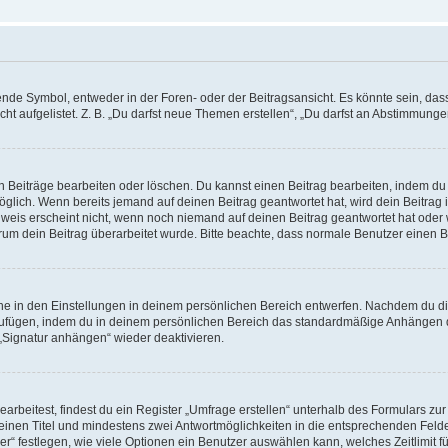
e Symbol, entweder in der Foren- oder der Beitragsansicht. Es könnte sein, dass e
t aufgelistet. Z. B. „Du darfst neue Themen erstellen“, „Du darfst an Abstimmung
n Beiträge bearbeiten oder löschen. Du kannst einen Beitrag bearbeiten, indem du
möglich. Wenn bereits jemand auf deinen Beitrag geantwortet hat, wird dein Beitra
nweis erscheint nicht, wenn noch niemand auf deinen Beitrag geantwortet hat oder 
 warum dein Beitrag überarbeitet wurde. Bitte beachte, dass normale Benutzer einen
e in den Einstellungen in deinem persönlichen Bereich entwerfen. Nachdem du die 
zufügen, indem du in deinem persönlichen Bereich das standardmäßige Anhängen d
 „Signatur anhängen“ wieder deaktivieren.
beitest, findest du ein Register „Umfrage erstellen“ unterhalb des Formulars zur 
t einen Titel und mindestens zwei Antwortmöglichkeiten in die entsprechenden Felde
r“ festlegen, wie viele Optionen ein Benutzer auswählen kann, welches Zeitlimit fü