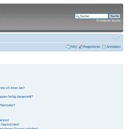
Erweiterte Suche
FAQ
Registrieren
Anmelden
ete ich ihnen bei?
pen farbig dargestellt?
Startseite?
hicken!
 Nachrichten!
ied dieses Forums erhalten!