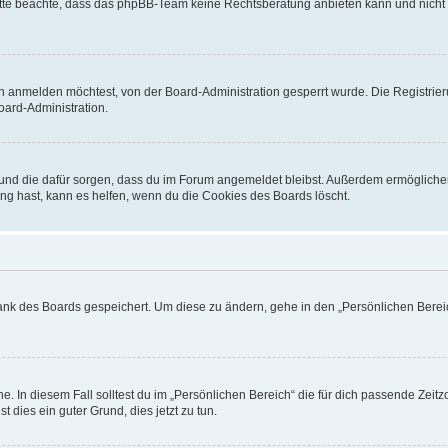
. Bitte beachte, dass das phpBB-Team keine Rechtsberatung anbieten kann und nicht d
h anmelden möchtest, von der Board-Administration gesperrt wurde. Die Registrie
ard-Administration.
t und die dafür sorgen, dass du im Forum angemeldet bleibst. Außerdem ermögliche
ng hast, kann es helfen, wenn du die Cookies des Boards löscht.
bank des Boards gespeichert. Um diese zu ändern, gehe in den „Persönlichen Bereic
e. In diesem Fall solltest du im „Persönlichen Bereich“ die für dich passende Zeitzo
t dies ein guter Grund, dies jetzt zu tun.