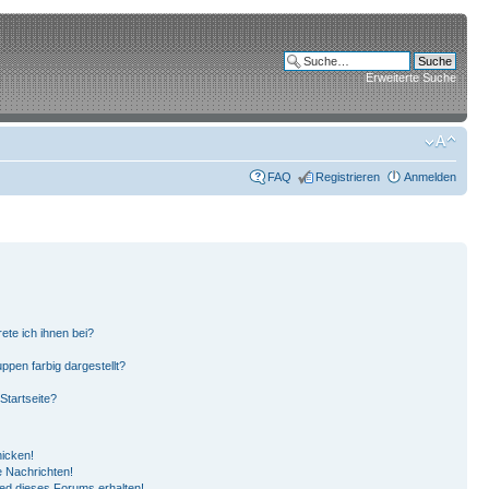
Erweiterte Suche
FAQ
Registrieren
Anmelden
ete ich ihnen bei?
pen farbig dargestellt?
Startseite?
hicken!
 Nachrichten!
ied dieses Forums erhalten!