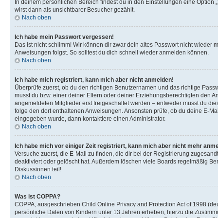
In deinem persönlichen Bereich findest du in den Einstellungen eine Option
wirst dann als unsichtbarer Besucher gezählt.
Nach oben
Ich habe mein Passwort vergessen!
Das ist nicht schlimm! Wir können dir zwar dein altes Passwort nicht wieder 
Anweisungen folgst. So solltest du dich schnell wieder anmelden können.
Nach oben
Ich habe mich registriert, kann mich aber nicht anmelden!
Überprüfe zuerst, ob du den richtigen Benutzernamen und das richtige Pas
musst du bzw. einer deiner Eltern oder deiner Erziehungsberechtigten den Anw
angemeldeten Mitglieder erst freigeschaltet werden – entweder musst du dies se
folge den dort enthaltenen Anweisungen. Ansonsten prüfe, ob du deine E-Mail
eingegeben wurde, dann kontaktiere einen Administrator.
Nach oben
Ich habe mich vor einiger Zeit registriert, kann mich aber nicht mehr anm
Versuche zuerst, die E-Mail zu finden, die dir bei der Registrierung zuges
deaktiviert oder gelöscht hat. Außerdem löschen viele Boards regelmäßig Ben
Diskussionen teil!
Nach oben
Was ist COPPA?
COPPA, ausgeschrieben Child Online Privacy and Protection Act of 1998 (deut
persönliche Daten von Kindern unter 13 Jahren erheben, hierzu die Zustimmu