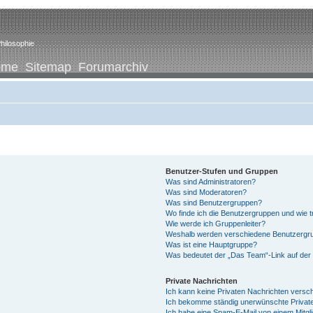
hilosophie
ome
Sitemap
Forumarchiv
Benutzer-Stufen und Gruppen
Was sind Administratoren?
Was sind Moderatoren?
Was sind Benutzergruppen?
Wo finde ich die Benutzergruppen und wie tr
Wie werde ich Gruppenleiter?
Weshalb werden verschiedene Benutzergrup
Was ist eine Hauptgruppe?
Was bedeutet der „Das Team“-Link auf der 
Private Nachrichten
Ich kann keine Privaten Nachrichten versc
Ich bekomme ständig unerwünschte Private
Ich habe eine Spam-E-Mail von einem Mitgl