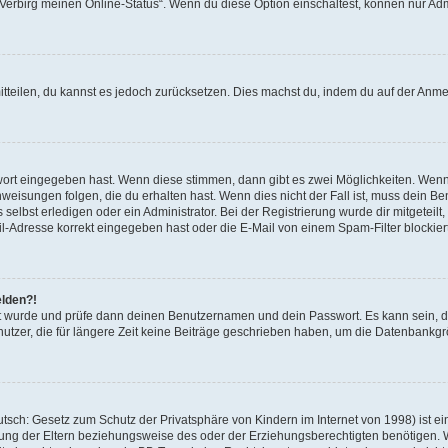
 „Verbirg meinen Online-Status“. Wenn du diese Option einschaltest, können nur Ad
mitteilen, du kannst es jedoch zurücksetzen. Dies machst du, indem du auf der Anm
swort eingegeben hast. Wenn diese stimmen, dann gibt es zwei Möglichkeiten. Wen
eisungen folgen, die du erhalten hast. Wenn dies nicht der Fall ist, muss dein Ben
lbst erledigen oder ein Administrator. Bei der Registrierung wurde dir mitgeteilt, 
-Adresse korrekt eingegeben hast oder die E-Mail von einem Spam-Filter blockiert
elden?!
andt wurde und prüfe dann deinen Benutzernamen und dein Passwort. Es kann sein,
utzer, die für längere Zeit keine Beiträge geschrieben haben, um die Datenbankgrö
sch: Gesetz zum Schutz der Privatsphäre von Kindern im Internet von 1998) ist ei
ng der Eltern beziehungsweise des oder der Erziehungsberechtigten benötigen. Wenn