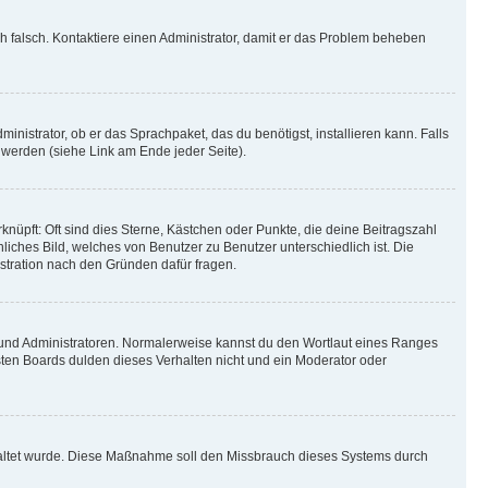
ich falsch. Kontaktiere einen Administrator, damit er das Problem beheben
inistrator, ob er das Sprachpaket, das du benötigst, installieren kann. Falls
 werden (siehe Link am Ende jeder Seite).
nüpft: Oft sind dies Sterne, Kästchen oder Punkte, die deine Beitragszahl
liches Bild, welches von Benutzer zu Benutzer unterschiedlich ist. Die
stration nach den Gründen dafür fragen.
n und Administratoren. Normalerweise kannst du den Wortlaut eines Ranges
sten Boards dulden dieses Verhalten nicht und ein Moderator oder
schaltet wurde. Diese Maßnahme soll den Missbrauch dieses Systems durch