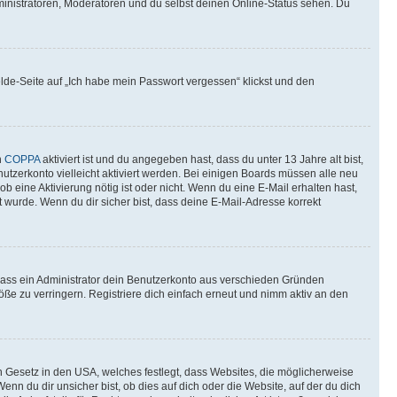
ministratoren, Moderatoren und du selbst deinen Online-Status sehen. Du
elde-Seite auf „Ich habe mein Passwort vergessen“ klickst und den
n
COPPA
aktiviert ist und du angegeben hast, dass du unter 13 Jahre alt bist,
utzerkonto vielleicht aktiviert werden. Bei einigen Boards müssen alle neu
ob eine Aktivierung nötig ist oder nicht. Wenn du eine E-Mail erhalten hast,
 wurde. Wenn du dir sicher bist, dass deine E-Mail-Adresse korrekt
 dass ein Administrator dein Benutzerkonto aus verschieden Gründen
ße zu verringern. Registriere dich einfach erneut und nimm aktiv an den
n Gesetz in den USA, welches festlegt, dass Websites, die möglicherweise
 du dir unsicher bist, ob dies auf dich oder die Website, auf der du dich