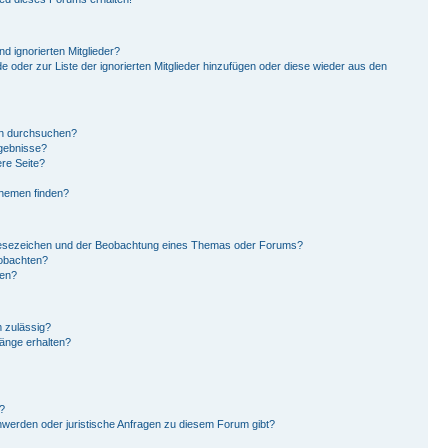
d ignorierten Mitglieder?
de oder zur Liste der ignorierten Mitglieder hinzufügen oder diese wieder aus den
en durchsuchen?
rgebnisse?
re Seite?
Themen finden?
Lesezeichen und der Beobachtung eines Themas oder Forums?
eobachten?
gen?
 zulässig?
hänge erhalten?
?
hwerden oder juristische Anfragen zu diesem Forum gibt?