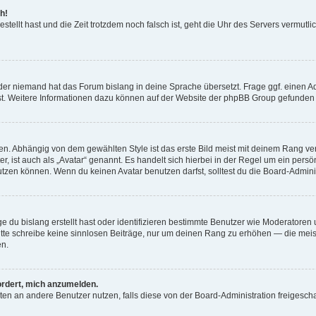
h!
estellt hast und die Zeit trotzdem noch falsch ist, geht die Uhr des Servers vermutl
der niemand hat das Forum bislang in deine Sprache übersetzt. Frage ggf. einen Adm
est. Weitere Informationen dazu können auf der Website der phpBB Group gefunden
. Abhängig von dem gewählten Style ist das erste Bild meist mit deinem Rang verk
, ist auch als „Avatar“ genannt. Es handelt sich hierbei in der Regel um ein persön
zen können. Wenn du keinen Avatar benutzen darfst, solltest du die Board-Admini
e du bislang erstellt hast oder identifizieren bestimmte Benutzer wie Moderatore
 Bitte schreibe keine sinnlosen Beiträge, nur um deinen Rang zu erhöhen — die mei
en.
ordert, mich anzumelden.
ichten an andere Benutzer nutzen, falls diese von der Board-Administration freige