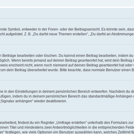
e Symbol, entweder in der Foren- oder der Beitragsansicht. Es könnte sein, dass e
t aufgelistet. Z. B. „Du darfst neue Themen erstellen“, „Du darfst an Abstimmung
n Beiträge bearbeiten oder löschen. Du kannst einen Beitrag bearbeiten, indem du
möglich. Wenn bereits jemand auf deinen Beitrag geantwortet hat, wird dein Beitra
nweis erscheint nicht, wenn noch niemand auf deinen Beitrag geantwortet hat oder 
 warum dein Beitrag überarbeitet wurde. Bitte beachte, dass normale Benutzer einen
e in den Einstellungen in deinem persönlichen Bereich entwerfen. Nachdem du die 
zufügen, indem du in deinem persönlichen Bereich das standardmäßige Anhängen d
 „Signatur anhängen“ wieder deaktivieren.
beitest, findest du ein Register „Umfrage erstellen“ unterhalb des Formulars zur 
t einen Titel und mindestens zwei Antwortmöglichkeiten in die entsprechenden Felde
r“ festlegen, wie viele Optionen ein Benutzer auswählen kann, welches Zeitlimit fü