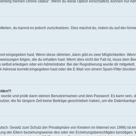
 „Verbirg meinen Online-Status“. Wenn du diese Option einschaltest, können nur Ad
mitteilen, du kannst es jedoch zurücksetzen. Dies machst du, indem du auf der Anm
swort eingegeben hast. Wenn diese stimmen, dann gibt es zwei Möglichkeiten. Wen
eisungen folgen, die du erhalten hast. Wenn dies nicht der Fall ist, muss dein Ben
lbst erledigen oder ein Administrator. Bei der Registrierung wurde dir mitgeteilt, 
-Adresse korrekt eingegeben hast oder die E-Mail von einem Spam-Filter blockiert
elden?!
andt wurde und prüfe dann deinen Benutzernamen und dein Passwort. Es kann sein,
utzer, die für längere Zeit keine Beiträge geschrieben haben, um die Datenbankgrö
sch: Gesetz zum Schutz der Privatsphäre von Kindern im Internet von 1998) ist ei
ng der Eltern beziehungsweise des oder der Erziehungsberechtigten benötigen. Wenn