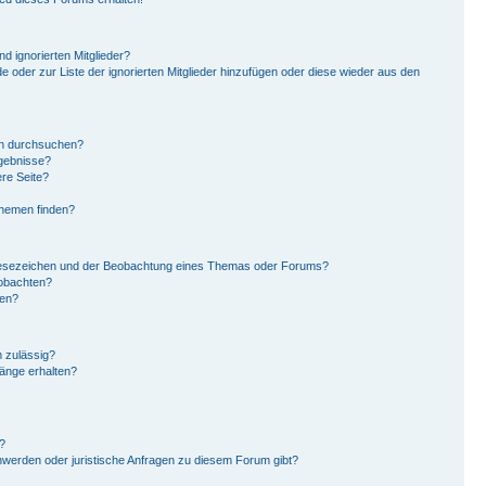
d ignorierten Mitglieder?
de oder zur Liste der ignorierten Mitglieder hinzufügen oder diese wieder aus den
en durchsuchen?
rgebnisse?
re Seite?
Themen finden?
Lesezeichen und der Beobachtung eines Themas oder Forums?
eobachten?
gen?
 zulässig?
hänge erhalten?
?
hwerden oder juristische Anfragen zu diesem Forum gibt?