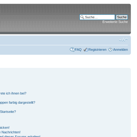
Erweiterte Suche
FAQ
Registrieren
Anmelden
ete ich ihnen bei?
pen farbig dargestellt?
Startseite?
hicken!
 Nachrichten!
ied dieses Forums erhalten!