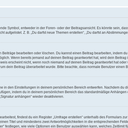
e Symbol, entweder in der Foren- oder der Beitragsansicht. Es könnte sein, dass e
t aufgelistet. Z. B. „Du darfst neue Themen erstellen“, „Du darfst an Abstimmung
n Beiträge bearbeiten oder löschen. Du kannst einen Beitrag bearbeiten, indem du
möglich. Wenn bereits jemand auf deinen Beitrag geantwortet hat, wird dein Beitra
nweis erscheint nicht, wenn noch niemand auf deinen Beitrag geantwortet hat oder 
 warum dein Beitrag überarbeitet wurde. Bitte beachte, dass normale Benutzer einen
e in den Einstellungen in deinem persönlichen Bereich entwerfen. Nachdem du die 
zufügen, indem du in deinem persönlichen Bereich das standardmäßige Anhängen d
 „Signatur anhängen“ wieder deaktivieren.
beitest, findest du ein Register „Umfrage erstellen“ unterhalb des Formulars zur 
t einen Titel und mindestens zwei Antwortmöglichkeiten in die entsprechenden Felde
r“ festlegen, wie viele Optionen ein Benutzer auswählen kann, welches Zeitlimit fü