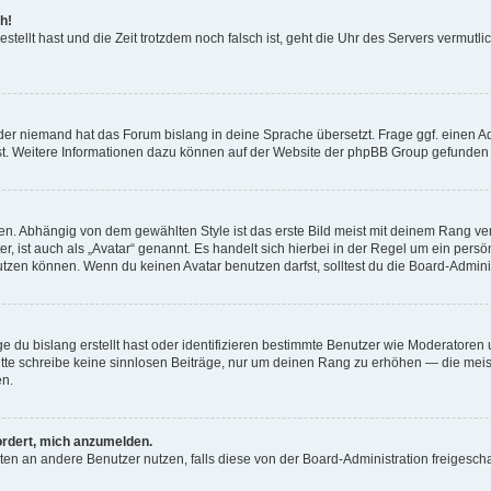
h!
estellt hast und die Zeit trotzdem noch falsch ist, geht die Uhr des Servers vermutl
der niemand hat das Forum bislang in deine Sprache übersetzt. Frage ggf. einen Adm
est. Weitere Informationen dazu können auf der Website der phpBB Group gefunden
. Abhängig von dem gewählten Style ist das erste Bild meist mit deinem Rang verk
, ist auch als „Avatar“ genannt. Es handelt sich hierbei in der Regel um ein persön
zen können. Wenn du keinen Avatar benutzen darfst, solltest du die Board-Admini
e du bislang erstellt hast oder identifizieren bestimmte Benutzer wie Moderatore
 Bitte schreibe keine sinnlosen Beiträge, nur um deinen Rang zu erhöhen — die mei
en.
ordert, mich anzumelden.
ichten an andere Benutzer nutzen, falls diese von der Board-Administration freige