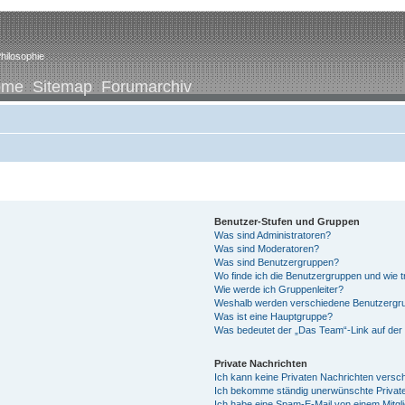
hilosophie
ome
Sitemap
Forumarchiv
Benutzer-Stufen und Gruppen
Was sind Administratoren?
Was sind Moderatoren?
Was sind Benutzergruppen?
Wo finde ich die Benutzergruppen und wie tr
Wie werde ich Gruppenleiter?
Weshalb werden verschiedene Benutzergrup
Was ist eine Hauptgruppe?
Was bedeutet der „Das Team“-Link auf der 
Private Nachrichten
Ich kann keine Privaten Nachrichten versc
Ich bekomme ständig unerwünschte Private
Ich habe eine Spam-E-Mail von einem Mitgl