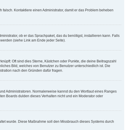
ich falsch. Kontaktiere einen Administrator, damit er das Problem beheben
inistrator, ob er das Sprachpaket, das du benötigst, installieren kann. Falls
 werden (siehe Link am Ende jeder Seite).
nüpft: Oft sind dies Sterne, Kästchen oder Punkte, die deine Beitragszahl
liches Bild, welches von Benutzer zu Benutzer unterschiedlich ist. Die
stration nach den Gründen dafür fragen.
n und Administratoren. Normalerweise kannst du den Wortlaut eines Ranges
sten Boards dulden dieses Verhalten nicht und ein Moderator oder
schaltet wurde. Diese Maßnahme soll den Missbrauch dieses Systems durch