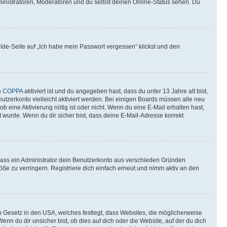
ministratoren, Moderatoren und du selbst deinen Online-Status sehen. Du
elde-Seite auf „Ich habe mein Passwort vergessen“ klickst und den
n
COPPA
aktiviert ist und du angegeben hast, dass du unter 13 Jahre alt bist,
utzerkonto vielleicht aktiviert werden. Bei einigen Boards müssen alle neu
ob eine Aktivierung nötig ist oder nicht. Wenn du eine E-Mail erhalten hast,
 wurde. Wenn du dir sicher bist, dass deine E-Mail-Adresse korrekt
 dass ein Administrator dein Benutzerkonto aus verschieden Gründen
ße zu verringern. Registriere dich einfach erneut und nimm aktiv an den
n Gesetz in den USA, welches festlegt, dass Websites, die möglicherweise
 du dir unsicher bist, ob dies auf dich oder die Website, auf der du dich