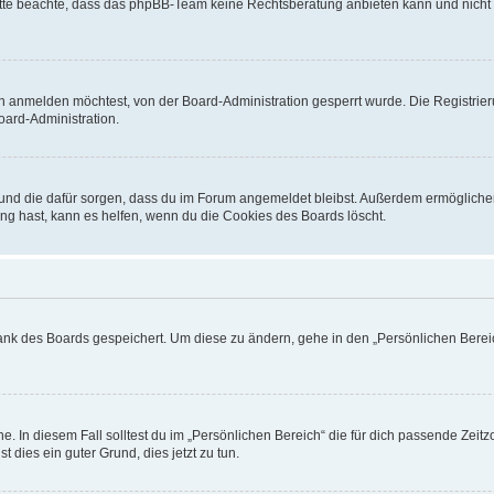
. Bitte beachte, dass das phpBB-Team keine Rechtsberatung anbieten kann und nicht d
h anmelden möchtest, von der Board-Administration gesperrt wurde. Die Registrie
ard-Administration.
t und die dafür sorgen, dass du im Forum angemeldet bleibst. Außerdem ermögliche
ng hast, kann es helfen, wenn du die Cookies des Boards löscht.
bank des Boards gespeichert. Um diese zu ändern, gehe in den „Persönlichen Bereic
e. In diesem Fall solltest du im „Persönlichen Bereich“ die für dich passende Zeitzo
t dies ein guter Grund, dies jetzt zu tun.