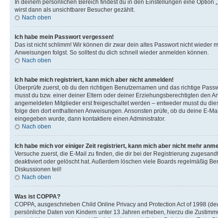
In deinem persönlichen Bereich findest du in den Einstellungen eine Option
wirst dann als unsichtbarer Besucher gezählt.
Nach oben
Ich habe mein Passwort vergessen!
Das ist nicht schlimm! Wir können dir zwar dein altes Passwort nicht wieder 
Anweisungen folgst. So solltest du dich schnell wieder anmelden können.
Nach oben
Ich habe mich registriert, kann mich aber nicht anmelden!
Überprüfe zuerst, ob du den richtigen Benutzernamen und das richtige Pas
musst du bzw. einer deiner Eltern oder deiner Erziehungsberechtigten den Anw
angemeldeten Mitglieder erst freigeschaltet werden – entweder musst du dies se
folge den dort enthaltenen Anweisungen. Ansonsten prüfe, ob du deine E-Mail
eingegeben wurde, dann kontaktiere einen Administrator.
Nach oben
Ich habe mich vor einiger Zeit registriert, kann mich aber nicht mehr anm
Versuche zuerst, die E-Mail zu finden, die dir bei der Registrierung zuges
deaktiviert oder gelöscht hat. Außerdem löschen viele Boards regelmäßig Ben
Diskussionen teil!
Nach oben
Was ist COPPA?
COPPA, ausgeschrieben Child Online Privacy and Protection Act of 1998 (deut
persönliche Daten von Kindern unter 13 Jahren erheben, hierzu die Zustimmu