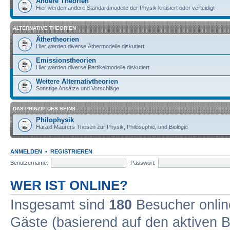
Andere Theorien
Hier werden andere Standardmodelle der Physik kritisiert oder verteidigt
ALTERNATIVE THEORIEN
Äthertheorien
Hier werden diverse Äthermodelle diskutiert
Emissionstheorien
Hier werden diverse Partikelmodelle diskutiert
Weitere Alternativtheorien
Sonstige Ansätze und Vorschläge
DAS PRINZIP DES SEINS
Philophysik
Harald Maurers Thesen zur Physik, Philosophie, und Biologie
ANMELDEN
•
REGISTRIEREN
Benutzername:
Passwort:
WER IST ONLINE?
Insgesamt sind
180
Besucher online
Gäste (basierend auf den aktiven B