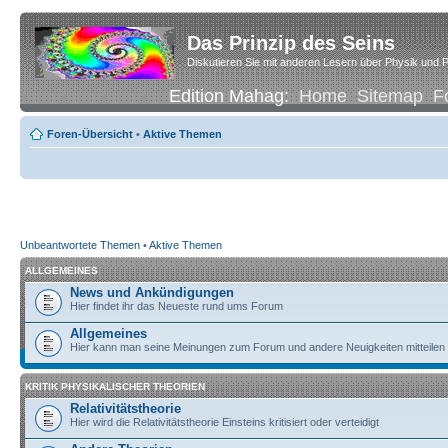
Das Prinzip des Seins
Diskutieren Sie mit anderen Lesern über Physik und P
Edition Mahag:
Home
Sitemap
F
Foren-Übersicht
•
Aktive Themen
Unbeantwortete Themen
•
Aktive Themen
ALLGEMEINES
News und Ankündigungen
Hier findet ihr das Neueste rund ums Forum
Allgemeines
Hier kann man seine Meinungen zum Forum und andere Neuigkeiten mitteilen
KRITIK PHYSIKALISCHER THEORIEN
Relativitätstheorie
Hier wird die Relativitätstheorie Einsteins kritisiert oder verteidigt