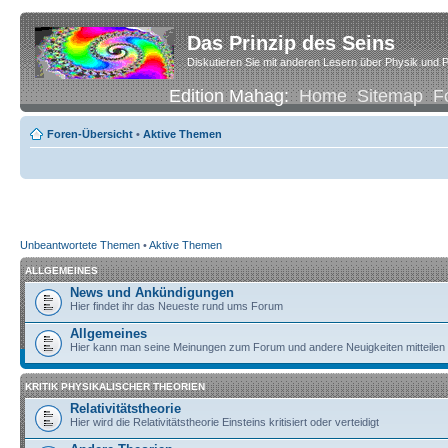
Das Prinzip des Seins
Diskutieren Sie mit anderen Lesern über Physik und P
Edition Mahag:
Home
Sitemap
F
Foren-Übersicht
•
Aktive Themen
Unbeantwortete Themen
•
Aktive Themen
ALLGEMEINES
News und Ankündigungen
Hier findet ihr das Neueste rund ums Forum
Allgemeines
Hier kann man seine Meinungen zum Forum und andere Neuigkeiten mitteilen
KRITIK PHYSIKALISCHER THEORIEN
Relativitätstheorie
Hier wird die Relativitätstheorie Einsteins kritisiert oder verteidigt