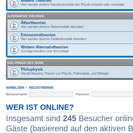
Andere Theorien
Hier werden andere Standardmodelle der Physik kritisiert oder verteidigt
ALTERNATIVE THEORIEN
Äthertheorien
Hier werden diverse Äthermodelle diskutiert
Emissionstheorien
Hier werden diverse Partikelmodelle diskutiert
Weitere Alternativtheorien
Sonstige Ansätze und Vorschläge
DAS PRINZIP DES SEINS
Philophysik
Harald Maurers Thesen zur Physik, Philosophie, und Biologie
ANMELDEN
•
REGISTRIEREN
Benutzername:
Passwort:
WER IST ONLINE?
Insgesamt sind
245
Besucher online
Gäste (basierend auf den aktiven B