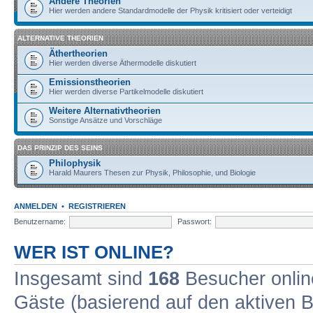
Andere Theorien
Hier werden andere Standardmodelle der Physik kritisiert oder verteidigt
ALTERNATIVE THEORIEN
Äthertheorien
Hier werden diverse Äthermodelle diskutiert
Emissionstheorien
Hier werden diverse Partikelmodelle diskutiert
Weitere Alternativtheorien
Sonstige Ansätze und Vorschläge
DAS PRINZIP DES SEINS
Philophysik
Harald Maurers Thesen zur Physik, Philosophie, und Biologie
ANMELDEN
•
REGISTRIEREN
Benutzername:
Passwort:
WER IST ONLINE?
Insgesamt sind
168
Besucher online
Gäste (basierend auf den aktiven B