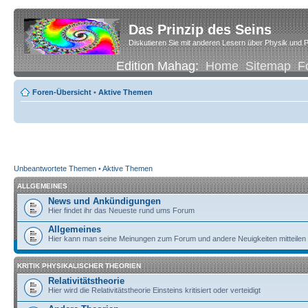
Das Prinzip des Seins
Diskutieren Sie mit anderen Lesern über Physik und P
Edition Mahag:
Home
Sitemap
F
Foren-Übersicht
•
Aktive Themen
Unbeantwortete Themen
•
Aktive Themen
ALLGEMEINES
News und Ankündigungen
Hier findet ihr das Neueste rund ums Forum
Allgemeines
Hier kann man seine Meinungen zum Forum und andere Neuigkeiten mitteilen
KRITIK PHYSIKALISCHER THEORIEN
Relativitätstheorie
Hier wird die Relativitätstheorie Einsteins kritisiert oder verteidigt