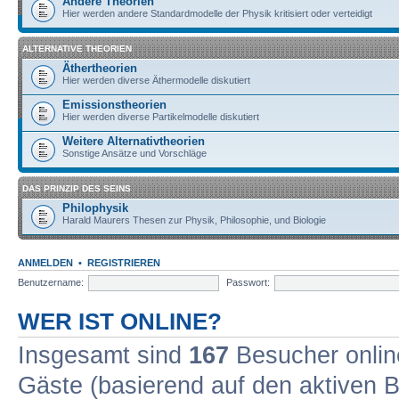
Andere Theorien
Hier werden andere Standardmodelle der Physik kritisiert oder verteidigt
ALTERNATIVE THEORIEN
Äthertheorien
Hier werden diverse Äthermodelle diskutiert
Emissionstheorien
Hier werden diverse Partikelmodelle diskutiert
Weitere Alternativtheorien
Sonstige Ansätze und Vorschläge
DAS PRINZIP DES SEINS
Philophysik
Harald Maurers Thesen zur Physik, Philosophie, und Biologie
ANMELDEN
•
REGISTRIEREN
Benutzername:
Passwort:
WER IST ONLINE?
Insgesamt sind
167
Besucher online
Gäste (basierend auf den aktiven B