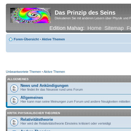
Das Prinzip des Seins
Diskutieren Sie mit anderen Lesern über Physik und P
Edition Mahag:
Home
Sitemap
F
Foren-Übersicht
•
Aktive Themen
Unbeantwortete Themen
•
Aktive Themen
ALLGEMEINES
News und Ankündigungen
Hier findet ihr das Neueste rund ums Forum
Allgemeines
Hier kann man seine Meinungen zum Forum und andere Neuigkeiten mitteilen
KRITIK PHYSIKALISCHER THEORIEN
Relativitätstheorie
Hier wird die Relativitätstheorie Einsteins kritisiert oder verteidigt