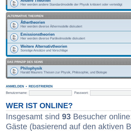
Andere Theorien
Hier werden andere Standardmodelle der Physik kritisiert oder verteidigt
ALTERNATIVE THEORIEN
Äthertheorien
Hier werden diverse Äthermodelle diskutiert
Emissionstheorien
Hier werden diverse Partikelmodelle diskutiert
Weitere Alternativtheorien
Sonstige Ansätze und Vorschläge
DAS PRINZIP DES SEINS
Philophysik
Harald Maurers Thesen zur Physik, Philosophie, und Biologie
ANMELDEN
•
REGISTRIEREN
Benutzername:
Passwort:
WER IST ONLINE?
Insgesamt sind
93
Besucher online: 
Gäste (basierend auf den aktiven B