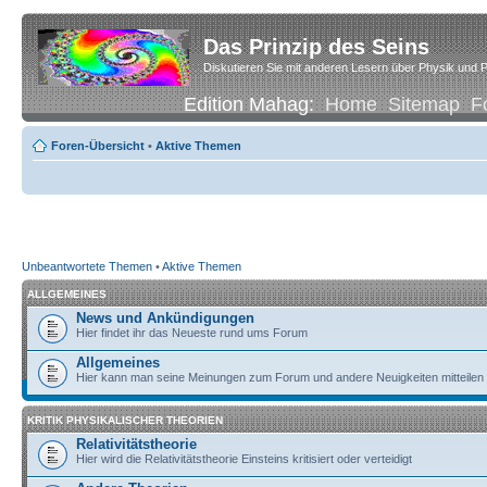
Das Prinzip des Seins
Diskutieren Sie mit anderen Lesern über Physik und P
Edition Mahag:
Home
Sitemap
F
Foren-Übersicht
•
Aktive Themen
Unbeantwortete Themen
•
Aktive Themen
ALLGEMEINES
News und Ankündigungen
Hier findet ihr das Neueste rund ums Forum
Allgemeines
Hier kann man seine Meinungen zum Forum und andere Neuigkeiten mitteilen
KRITIK PHYSIKALISCHER THEORIEN
Relativitätstheorie
Hier wird die Relativitätstheorie Einsteins kritisiert oder verteidigt