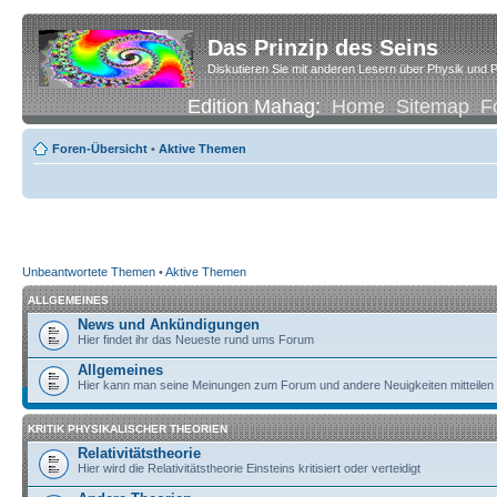
Das Prinzip des Seins
Diskutieren Sie mit anderen Lesern über Physik und P
Edition Mahag:
Home
Sitemap
F
Foren-Übersicht
•
Aktive Themen
Unbeantwortete Themen
•
Aktive Themen
ALLGEMEINES
News und Ankündigungen
Hier findet ihr das Neueste rund ums Forum
Allgemeines
Hier kann man seine Meinungen zum Forum und andere Neuigkeiten mitteilen
KRITIK PHYSIKALISCHER THEORIEN
Relativitätstheorie
Hier wird die Relativitätstheorie Einsteins kritisiert oder verteidigt