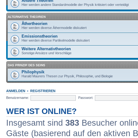
Andere Theorien
Hier werden andere Standardmodelle der Physik kritisiert oder verteidigt
ALTERNATIVE THEORIEN
Äthertheorien
Hier werden diverse Äthermodelle diskutiert
Emissionstheorien
Hier werden diverse Partikelmodelle diskutiert
Weitere Alternativtheorien
Sonstige Ansätze und Vorschläge
DAS PRINZIP DES SEINS
Philophysik
Harald Maurers Thesen zur Physik, Philosophie, und Biologie
ANMELDEN
•
REGISTRIEREN
Benutzername:
Passwort:
WER IST ONLINE?
Insgesamt sind
383
Besucher online
Gäste (basierend auf den aktiven B