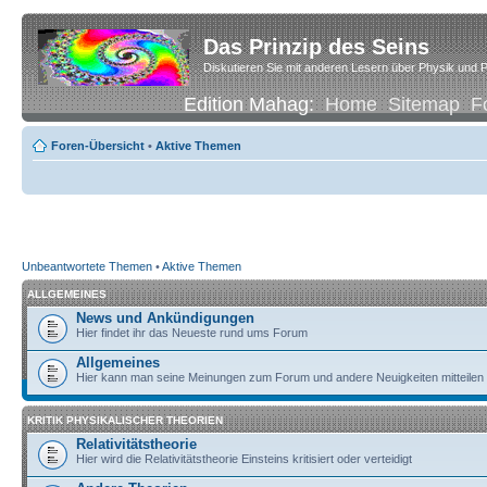
Das Prinzip des Seins
Diskutieren Sie mit anderen Lesern über Physik und P
Edition Mahag:
Home
Sitemap
F
Foren-Übersicht
•
Aktive Themen
Unbeantwortete Themen
•
Aktive Themen
ALLGEMEINES
News und Ankündigungen
Hier findet ihr das Neueste rund ums Forum
Allgemeines
Hier kann man seine Meinungen zum Forum und andere Neuigkeiten mitteilen
KRITIK PHYSIKALISCHER THEORIEN
Relativitätstheorie
Hier wird die Relativitätstheorie Einsteins kritisiert oder verteidigt