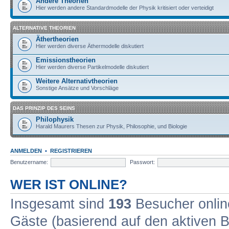
Andere Theorien
Hier werden andere Standardmodelle der Physik kritisiert oder verteidigt
ALTERNATIVE THEORIEN
Äthertheorien
Hier werden diverse Äthermodelle diskutiert
Emissionstheorien
Hier werden diverse Partikelmodelle diskutiert
Weitere Alternativtheorien
Sonstige Ansätze und Vorschläge
DAS PRINZIP DES SEINS
Philophysik
Harald Maurers Thesen zur Physik, Philosophie, und Biologie
ANMELDEN
•
REGISTRIEREN
Benutzername:
Passwort:
WER IST ONLINE?
Insgesamt sind
193
Besucher online
Gäste (basierend auf den aktiven B