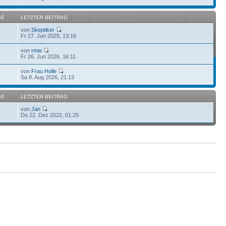
GE
LETZTER BEITRAG
von
Skeptiker
Fr 27. Jun 2025, 13:16
von
rmw
Fr 26. Jun 2026, 16:11
von
Frau Holle
7
Sa 8. Aug 2026, 21:13
GE
LETZTER BEITRAG
von
Jan
Do 22. Dez 2022, 01:25