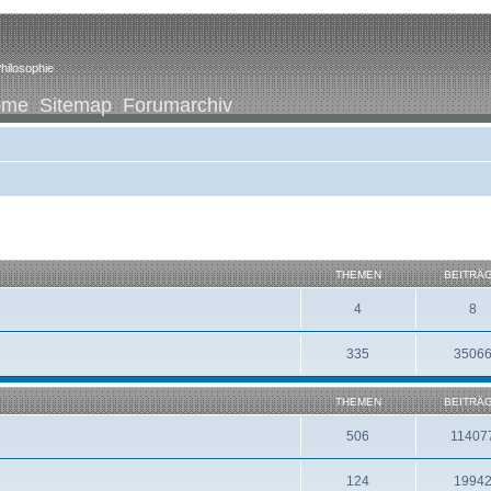
hilosophie
ome
Sitemap
Forumarchiv
THEMEN
BEITRÄ
4
8
335
3506
THEMEN
BEITRÄ
506
11407
124
1994