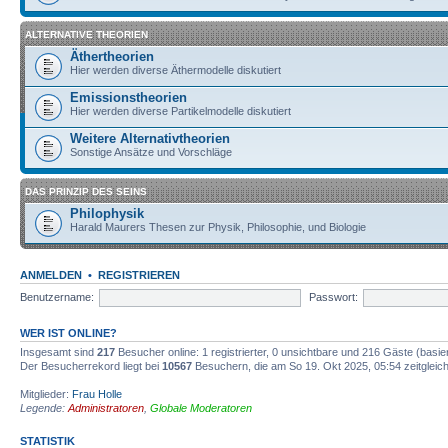
ALTERNATIVE THEORIEN
Äthertheorien
Hier werden diverse Äthermodelle diskutiert
Emissionstheorien
Hier werden diverse Partikelmodelle diskutiert
Weitere Alternativtheorien
Sonstige Ansätze und Vorschläge
DAS PRINZIP DES SEINS
Philophysik
Harald Maurers Thesen zur Physik, Philosophie, und Biologie
ANMELDEN
•
REGISTRIEREN
Benutzername:
Passwort:
WER IST ONLINE?
Insgesamt sind
217
Besucher online: 1 registrierter, 0 unsichtbare und 216 Gäste (basi
Der Besucherrekord liegt bei
10567
Besuchern, die am So 19. Okt 2025, 05:54 zeitgleich
Mitglieder:
Frau Holle
Legende:
Administratoren
,
Globale Moderatoren
STATISTIK