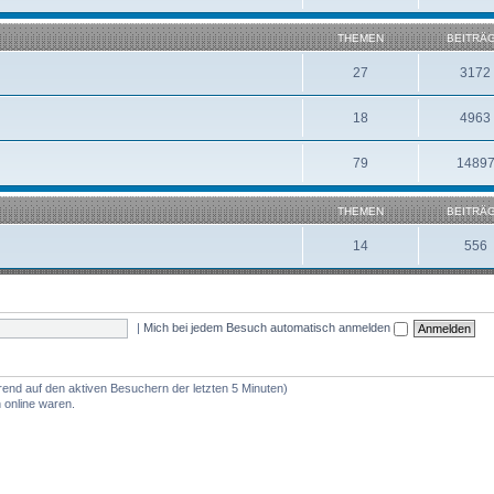
THEMEN
BEITRÄ
27
3172
18
4963
79
1489
THEMEN
BEITRÄ
14
556
|
Mich bei jedem Besuch automatisch anmelden
erend auf den aktiven Besuchern der letzten 5 Minuten)
 online waren.