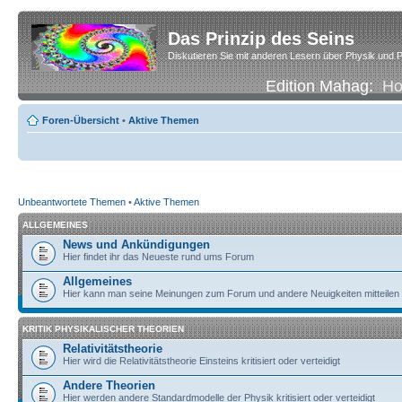
Das Prinzip des Seins
Diskutieren Sie mit anderen Lesern über Physik und P
Edition Mahag:
H
Foren-Übersicht
•
Aktive Themen
Unbeantwortete Themen
•
Aktive Themen
ALLGEMEINES
News und Ankündigungen
Hier findet ihr das Neueste rund ums Forum
Allgemeines
Hier kann man seine Meinungen zum Forum und andere Neuigkeiten mitteilen
KRITIK PHYSIKALISCHER THEORIEN
Relativitätstheorie
Hier wird die Relativitätstheorie Einsteins kritisiert oder verteidigt
Andere Theorien
Hier werden andere Standardmodelle der Physik kritisiert oder verteidigt