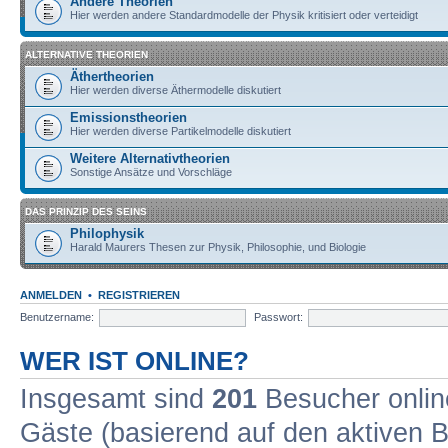
Andere Theorien
Hier werden andere Standardmodelle der Physik kritisiert oder verteidigt
ALTERNATIVE THEORIEN
Äthertheorien
Hier werden diverse Äthermodelle diskutiert
Emissionstheorien
Hier werden diverse Partikelmodelle diskutiert
Weitere Alternativtheorien
Sonstige Ansätze und Vorschläge
DAS PRINZIP DES SEINS
Philophysik
Harald Maurers Thesen zur Physik, Philosophie, und Biologie
ANMELDEN
•
REGISTRIEREN
Benutzername:
Passwort:
WER IST ONLINE?
Insgesamt sind
201
Besucher online
Gäste (basierend auf den aktiven B