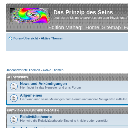
Das Prinzip des Seins
Diskutieren Sie mit anderen Lesern über Physik und P
Edition Mahag:
Home
Sitemap
F
Foren-Übersicht
•
Aktive Themen
Unbeantwortete Themen
•
Aktive Themen
ALLGEMEINES
News und Ankündigungen
Hier findet ihr das Neueste rund ums Forum
Allgemeines
Hier kann man seine Meinungen zum Forum und andere Neuigkeiten mitteilen
KRITIK PHYSIKALISCHER THEORIEN
Relativitätstheorie
Hier wird die Relativitätstheorie Einsteins kritisiert oder verteidigt