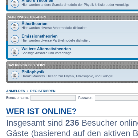
Andere Theorien
Hier werden andere Standardmodelle der Physik kritisiert oder verteidigt
ALTERNATIVE THEORIEN
Äthertheorien
Hier werden diverse Äthermodelle diskutiert
Emissionstheorien
Hier werden diverse Partikelmodelle diskutiert
Weitere Alternativtheorien
Sonstige Ansätze und Vorschläge
DAS PRINZIP DES SEINS
Philophysik
Harald Maurers Thesen zur Physik, Philosophie, und Biologie
ANMELDEN
•
REGISTRIEREN
Benutzername:
Passwort:
WER IST ONLINE?
Insgesamt sind
236
Besucher online
Gäste (basierend auf den aktiven B