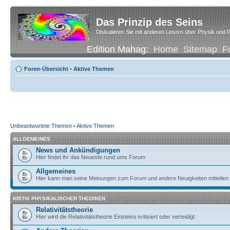
Das Prinzip des Seins
Diskutieren Sie mit anderen Lesern über Physik und P
Edition Mahag:
Home
Sitemap
F
Foren-Übersicht
•
Aktive Themen
Unbeantwortete Themen
•
Aktive Themen
ALLGEMEINES
News und Ankündigungen
Hier findet ihr das Neueste rund ums Forum
Allgemeines
Hier kann man seine Meinungen zum Forum und andere Neuigkeiten mitteilen
KRITIK PHYSIKALISCHER THEORIEN
Relativitätstheorie
Hier wird die Relativitätstheorie Einsteins kritisiert oder verteidigt