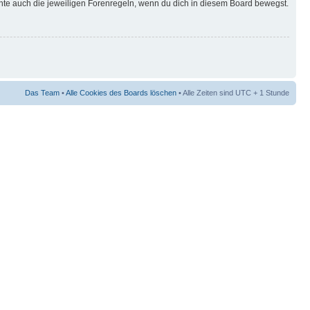
hte auch die jeweiligen Forenregeln, wenn du dich in diesem Board bewegst.
Das Team
•
Alle Cookies des Boards löschen
• Alle Zeiten sind UTC + 1 Stunde