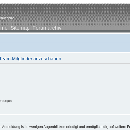
hilosophie
ome
Sitemap
Forumarchiv
r Team-Mitglieder anzuschauen.
erbergen
 Anmeldung ist in wenigen Augenblicken erledigt und ermöglicht dir, auf weitere F