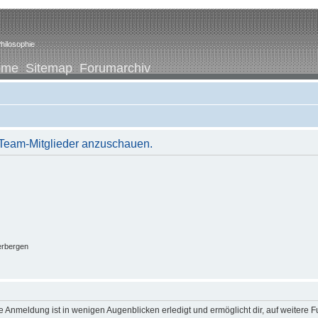
hilosophie
ome
Sitemap
Forumarchiv
r Team-Mitglieder anzuschauen.
erbergen
 Anmeldung ist in wenigen Augenblicken erledigt und ermöglicht dir, auf weitere F