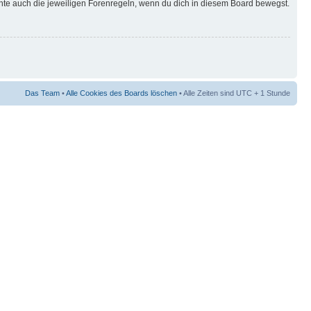
hte auch die jeweiligen Forenregeln, wenn du dich in diesem Board bewegst.
Das Team
•
Alle Cookies des Boards löschen
• Alle Zeiten sind UTC + 1 Stunde