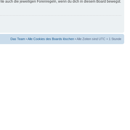
hte auch die jeweiligen Forenregeln, wenn du dich in diesem Board bewegst.
Das Team
•
Alle Cookies des Boards löschen
• Alle Zeiten sind UTC + 1 Stunde