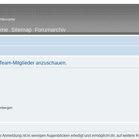
hilosophie
ome
Sitemap
Forumarchiv
r Team-Mitglieder anzuschauen.
erbergen
 Anmeldung ist in wenigen Augenblicken erledigt und ermöglicht dir, auf weitere F