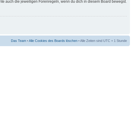
hte auch die jeweiligen Forenregeln, wenn du dich in diesem Board bewegst.
Das Team
•
Alle Cookies des Boards löschen
• Alle Zeiten sind UTC + 1 Stunde