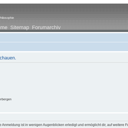
hilosophie
ome
Sitemap
Forumarchiv
schauen.
erbergen
 Anmeldung ist in wenigen Augenblicken erledigt und ermöglicht dir, auf weitere F