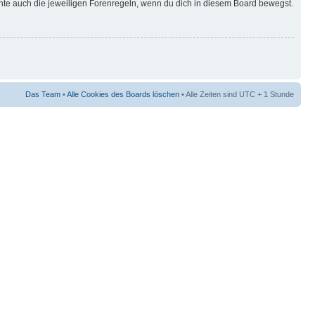
hte auch die jeweiligen Forenregeln, wenn du dich in diesem Board bewegst.
Das Team
•
Alle Cookies des Boards löschen
• Alle Zeiten sind UTC + 1 Stunde