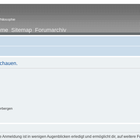
hilosophie
ome
Sitemap
Forumarchiv
schauen.
erbergen
 Anmeldung ist in wenigen Augenblicken erledigt und ermöglicht dir, auf weitere F