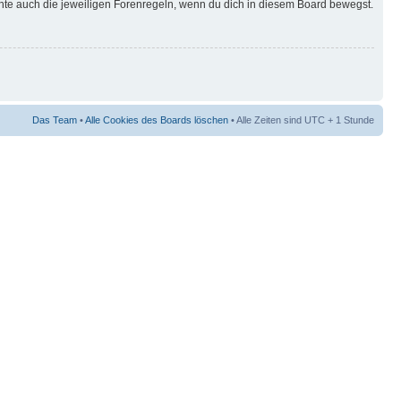
hte auch die jeweiligen Forenregeln, wenn du dich in diesem Board bewegst.
Das Team
•
Alle Cookies des Boards löschen
• Alle Zeiten sind UTC + 1 Stunde