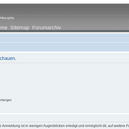
hilosophie
ome
Sitemap
Forumarchiv
schauen.
erbergen
 Anmeldung ist in wenigen Augenblicken erledigt und ermöglicht dir, auf weitere F