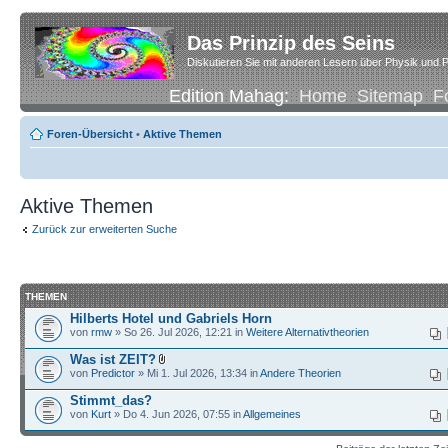
Das Prinzip des Seins
Diskutieren Sie mit anderen Lesern über Physik und P
Edition Mahag:
Home
Sitemap
F
Foren-Übersicht
•
Aktive Themen
Aktive Themen
Zurück zur erweiterten Suche
THEMEN
Hilberts Hotel und Gabriels Horn
von
rmw
» So 26. Jul 2026, 12:21 in
Weitere Alternativtheorien
Was ist ZEIT?
von
Predictor
» Mi 1. Jul 2026, 13:34 in
Andere Theorien
Stimmt_das?
von
Kurt
» Do 4. Jun 2026, 07:55 in
Allgemeines