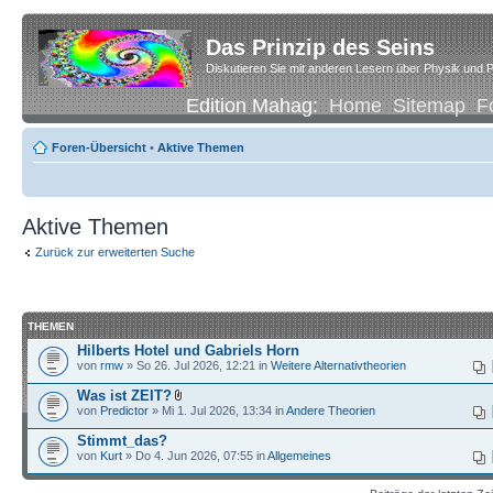
Das Prinzip des Seins
Diskutieren Sie mit anderen Lesern über Physik und P
Edition Mahag:
Home
Sitemap
F
Foren-Übersicht
•
Aktive Themen
Aktive Themen
Zurück zur erweiterten Suche
THEMEN
Hilberts Hotel und Gabriels Horn
von
rmw
» So 26. Jul 2026, 12:21 in
Weitere Alternativtheorien
Was ist ZEIT?
von
Predictor
» Mi 1. Jul 2026, 13:34 in
Andere Theorien
Stimmt_das?
von
Kurt
» Do 4. Jun 2026, 07:55 in
Allgemeines