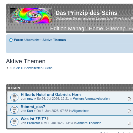
Das Prinzip des Seins
Diskutieren Sie mit anderen Lesern über Physik und P
Edition Mahag:
Home
Sitemap
F
Foren-Übersicht
•
Aktive Themen
Aktive Themen
Zurück zur erweiterten Suche
THEMEN
Hilberts Hotel und Gabriels Horn
von
rmw
» So 26. Jul 2026, 12:21 in
Weitere Alternativtheorien
Stimmt_das?
von
Kurt
» Do 4. Jun 2026, 07:55 in
Allgemeines
Was ist ZEIT?
von
Predictor
» Mi 1. Jul 2026, 13:34 in
Andere Theorien