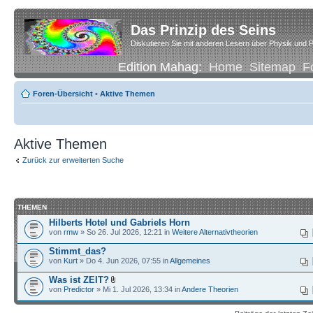
Das Prinzip des Seins
Diskutieren Sie mit anderen Lesern über Physik und P
Edition Mahag:
Home
Sitemap
F
Foren-Übersicht
•
Aktive Themen
Aktive Themen
Zurück zur erweiterten Suche
THEMEN
Hilberts Hotel und Gabriels Horn
von
rmw
» So 26. Jul 2026, 12:21 in
Weitere Alternativtheorien
Stimmt_das?
von
Kurt
» Do 4. Jun 2026, 07:55 in
Allgemeines
Was ist ZEIT?
von
Predictor
» Mi 1. Jul 2026, 13:34 in
Andere Theorien