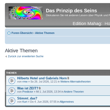
Das Prinzip des Seins
Diskutieren Sie mit anderen Lesern über Physik und P
Edition Mahag:
H
Foren-Übersicht
•
Aktive Themen
Aktive Themen
Zurück zur erweiterten Suche
THEMEN
Hilberts Hotel und Gabriels Horn
von
rmw
» So 26. Jul 2026, 12:21 in
Weitere Alternativtheorien
Was ist ZEIT?
von
Predictor
» Mi 1. Jul 2026, 13:34 in
Andere Theorien
Stimmt_das?
von
Kurt
» Do 4. Jun 2026, 07:55 in
Allgemeines