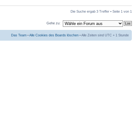
Die Suche ergab 3 Treffer • Seite
1
von
1
Gehe zu:
Das Team
•
Alle Cookies des Boards löschen
• Alle Zeiten sind UTC + 1 Stunde