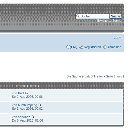
Erweiterte Suche
FAQ
Registrieren
Anmelden
Die Suche ergab 3 Treffer • Seite
1
von
1
FE
LETZTER BEITRAG
von
Kurt
7
So 9. Aug 2026, 09:06
von
bumbumpeng
9
So 9. Aug 2026, 00:02
von
sanchez
9
Do 6. Aug 2026, 01:06