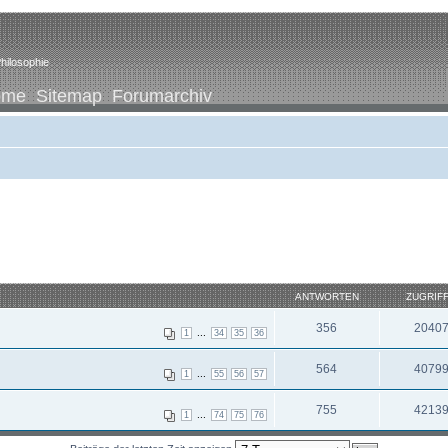
hilosophie
ome
Sitemap
Forumarchiv
ANTWORTEN
ZUGRIF
356
2040
...
1
34
35
36
564
4079
...
1
55
56
57
755
4213
...
1
74
75
76