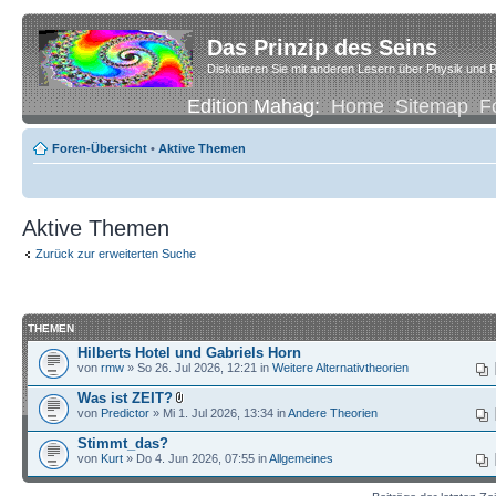
Das Prinzip des Seins
Diskutieren Sie mit anderen Lesern über Physik und P
Edition Mahag:
Home
Sitemap
F
Foren-Übersicht
•
Aktive Themen
Aktive Themen
Zurück zur erweiterten Suche
THEMEN
Hilberts Hotel und Gabriels Horn
von
rmw
» So 26. Jul 2026, 12:21 in
Weitere Alternativtheorien
Was ist ZEIT?
von
Predictor
» Mi 1. Jul 2026, 13:34 in
Andere Theorien
Stimmt_das?
von
Kurt
» Do 4. Jun 2026, 07:55 in
Allgemeines