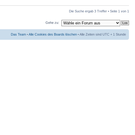
Die Suche ergab 3 Treffer • Seite
1
von
1
Gehe zu:
Das Team
•
Alle Cookies des Boards löschen
• Alle Zeiten sind UTC + 1 Stunde