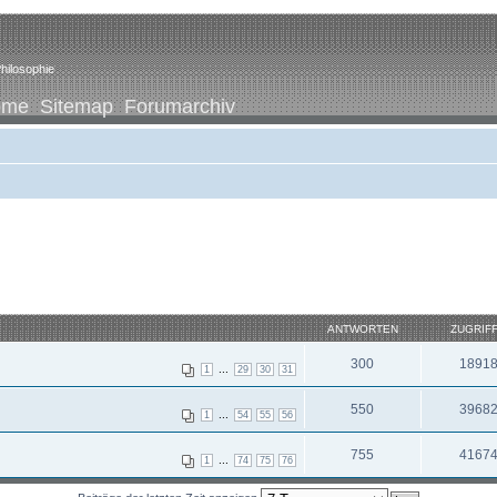
hilosophie
ome
Sitemap
Forumarchiv
ANTWORTEN
ZUGRIF
300
1891
...
1
29
30
31
550
3968
...
1
54
55
56
755
4167
...
1
74
75
76