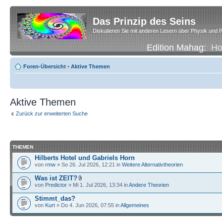
Das Prinzip des Seins
Diskutieren Sie mit anderen Lesern über Physik und P
Edition Mahag:
H
Foren-Übersicht
•
Aktive Themen
Aktive Themen
Zurück zur erweiterten Suche
THEMEN
Hilberts Hotel und Gabriels Horn
von
rmw
» So 26. Jul 2026, 12:21 in
Weitere Alternativtheorien
Was ist ZEIT?
von
Predictor
» Mi 1. Jul 2026, 13:34 in
Andere Theorien
Stimmt_das?
von
Kurt
» Do 4. Jun 2026, 07:55 in
Allgemeines