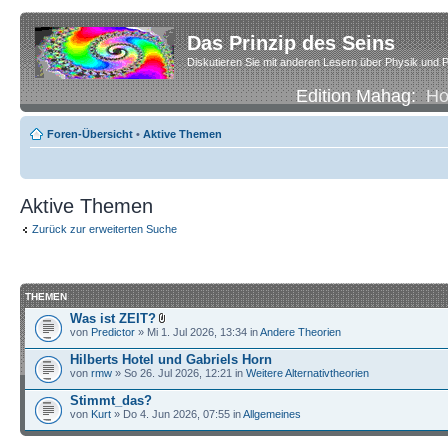
Das Prinzip des Seins
Diskutieren Sie mit anderen Lesern über Physik und P
Edition Mahag:
H
Foren-Übersicht
•
Aktive Themen
Aktive Themen
Zurück zur erweiterten Suche
THEMEN
Was ist ZEIT?
von
Predictor
» Mi 1. Jul 2026, 13:34 in
Andere Theorien
Hilberts Hotel und Gabriels Horn
von
rmw
» So 26. Jul 2026, 12:21 in
Weitere Alternativtheorien
Stimmt_das?
von
Kurt
» Do 4. Jun 2026, 07:55 in
Allgemeines