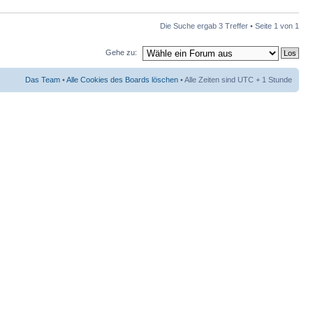
Die Suche ergab 3 Treffer • Seite
1
von
1
Gehe zu:
Das Team
•
Alle Cookies des Boards löschen
• Alle Zeiten sind UTC + 1 Stunde