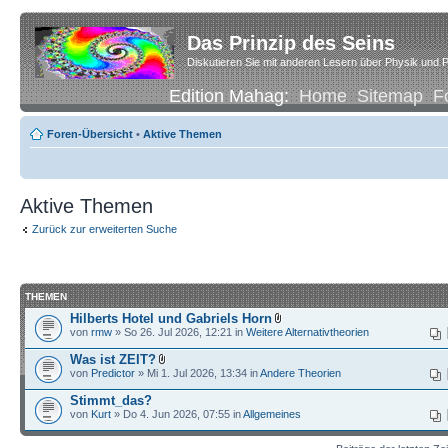
Das Prinzip des Seins
Diskutieren Sie mit anderen Lesern über Physik und P
Edition Mahag:
Home
Sitemap
F
Foren-Übersicht
•
Aktive Themen
Aktive Themen
Zurück zur erweiterten Suche
THEMEN
Hilberts Hotel und Gabriels Horn
von
rmw
» So 26. Jul 2026, 12:21 in
Weitere Alternativtheorien
Was ist ZEIT?
von
Predictor
» Mi 1. Jul 2026, 13:34 in
Andere Theorien
Stimmt_das?
von
Kurt
» Do 4. Jun 2026, 07:55 in
Allgemeines