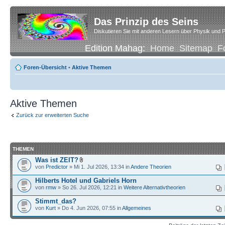
Das Prinzip des Seins
Diskutieren Sie mit anderen Lesern über Physik und P
Edition Mahag:
Home
Sitemap
F
Foren-Übersicht
•
Aktive Themen
Aktive Themen
Zurück zur erweiterten Suche
THEMEN
Was ist ZEIT?
von
Predictor
» Mi 1. Jul 2026, 13:34 in
Andere Theorien
Hilberts Hotel und Gabriels Horn
von
rmw
» So 26. Jul 2026, 12:21 in
Weitere Alternativtheorien
Stimmt_das?
von
Kurt
» Do 4. Jun 2026, 07:55 in
Allgemeines