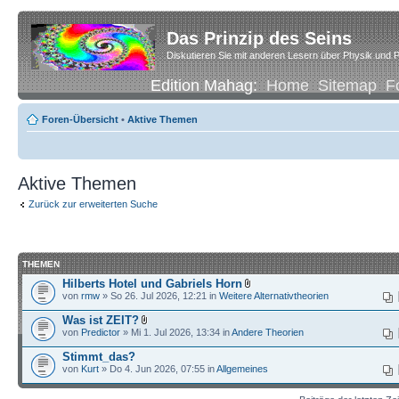
Das Prinzip des Seins
Diskutieren Sie mit anderen Lesern über Physik und P
Edition Mahag:
Home
Sitemap
F
Foren-Übersicht
•
Aktive Themen
Aktive Themen
Zurück zur erweiterten Suche
THEMEN
Hilberts Hotel und Gabriels Horn
von
rmw
» So 26. Jul 2026, 12:21 in
Weitere Alternativtheorien
Was ist ZEIT?
von
Predictor
» Mi 1. Jul 2026, 13:34 in
Andere Theorien
Stimmt_das?
von
Kurt
» Do 4. Jun 2026, 07:55 in
Allgemeines