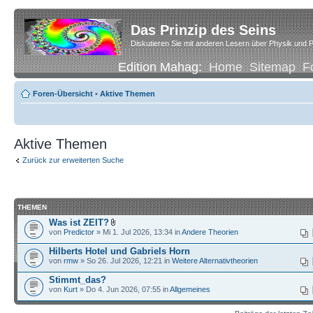
Das Prinzip des Seins
Diskutieren Sie mit anderen Lesern über Physik und P
Edition Mahag:
Home
Sitemap
F
Foren-Übersicht
•
Aktive Themen
Aktive Themen
Zurück zur erweiterten Suche
THEMEN
Was ist ZEIT?
von
Predictor
» Mi 1. Jul 2026, 13:34 in
Andere Theorien
Hilberts Hotel und Gabriels Horn
von
rmw
» So 26. Jul 2026, 12:21 in
Weitere Alternativtheorien
Stimmt_das?
von
Kurt
» Do 4. Jun 2026, 07:55 in
Allgemeines