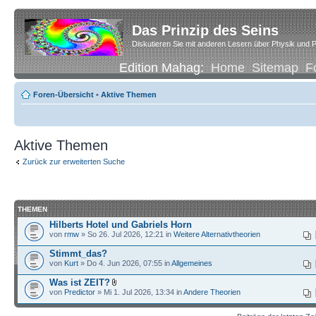
Das Prinzip des Seins
Diskutieren Sie mit anderen Lesern über Physik und P
Edition Mahag:
Home
Sitemap
F
Foren-Übersicht
•
Aktive Themen
Aktive Themen
Zurück zur erweiterten Suche
THEMEN
Hilberts Hotel und Gabriels Horn
von
rmw
» So 26. Jul 2026, 12:21 in
Weitere Alternativtheorien
Stimmt_das?
von
Kurt
» Do 4. Jun 2026, 07:55 in
Allgemeines
Was ist ZEIT?
von
Predictor
» Mi 1. Jul 2026, 13:34 in
Andere Theorien