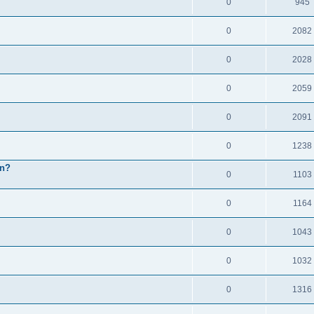
0
945
0
2082
0
2028
0
2059
0
2091
0
1238
en?
0
1103
0
1164
0
1043
0
1032
0
1316