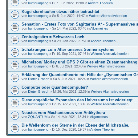
von
bumbumpeng
» Di 7. Jun 2022, 19:08 in
Andere Theorien
Kugelsternhaufen etwas näher betrachtet
von
bumbumpeng
» So 5. Jun 2022, 14:47 in
Weitere Alternativtheorien
Sensation - Erstes Foto von Sagittarius A* - Supermassives 
von
bumbumpeng
» Sa 14. Mai 2022, 03:48 in
Allgemeines
Zentralgestirn = Schwarzes Loch
von
bumbumpeng
» Sa 29. Jan 2022, 21:51 in
Andere Theorien
Schätzungen zum Alter unseres Sonnensystems
von
bumbumpeng
» Fr 10. Sep 2021, 07:46 in
Weitere Alternativtheorien
Michelson/ Morley und GPS ? Gibt es einen Zusammenhang
von
bumbumpeng
» Di 6. Jul 2021, 22:48 in
Weitere Alternativtheorien
Erklärung der Quantentheorie mit Hilfe der „Dynamischen G
von
Dieter Grosch
» Sa 5. Jun 2021, 16:24 in
Weitere Alternativtheorien
Computer oder Quantencomputer?
von
Dieter Grosch
» Mi 26. Mai 2021, 12:39 in
Weitere Alternativtheorien
Diese angebliche Expansion des Universums ist widerlegt.
von
bumbumpeng
» Do 15. Apr 2021, 13:16 in
Weitere Alternativtheorien
Neustes vom Mechanismus von Antikythera
von
ZQUANTUM
» So 14. Mär 2021, 13:34 in
Allgemeines
Die Wellenform der Sterne in der Ebene der Milchstraße,
von
bumbumpeng
» Di 15. Dez 2020, 19:37 in
Andere Theorien