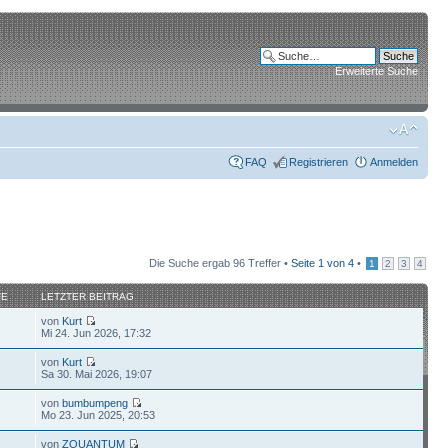
Erweiterte Suche
FAQ
Registrieren
Anmelden
Die Suche ergab 96 Treffer •
Seite
1
von
4
•
1
2
3
4
FE
LETZTER BEITRAG
von
Kurt
Mi 24. Jun 2026, 17:32
von
Kurt
Sa 30. Mai 2026, 19:07
von
bumbumpeng
Mo 23. Jun 2025, 20:53
von
ZQUANTUM