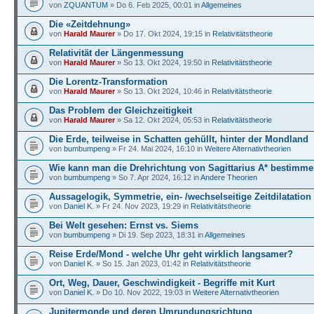
von
ZQUANTUM
» Do 6. Feb 2025, 00:01 in
Allgemeines
Die «Zeitdehnung»
von
Harald Maurer
» Do 17. Okt 2024, 19:15 in
Relativitätstheorie
Relativität der Längenmessung
von
Harald Maurer
» So 13. Okt 2024, 19:50 in
Relativitätstheorie
Die Lorentz-Transformation
von
Harald Maurer
» So 13. Okt 2024, 10:46 in
Relativitätstheorie
Das Problem der Gleichzeitigkeit
von
Harald Maurer
» Sa 12. Okt 2024, 05:53 in
Relativitätstheorie
Die Erde, teilweise in Schatten gehüllt, hinter der Mondland
von
bumbumpeng
» Fr 24. Mai 2024, 16:10 in
Weitere Alternativtheorien
Wie kann man die Drehrichtung von Sagittarius A* bestimm
von
bumbumpeng
» So 7. Apr 2024, 16:12 in
Andere Theorien
Aussagelogik, Symmetrie, ein- /wechselseitige Zeitdilatation
von
Daniel K.
» Fr 24. Nov 2023, 19:29 in
Relativitätstheorie
Bei Welt gesehen: Ernst vs. Siems
von
bumbumpeng
» Di 19. Sep 2023, 18:31 in
Allgemeines
Reise Erde/Mond - welche Uhr geht wirklich langsamer?
von
Daniel K.
» So 15. Jan 2023, 01:42 in
Relativitätstheorie
Ort, Weg, Dauer, Geschwindigkeit - Begriffe mit Kurt
von
Daniel K.
» Do 10. Nov 2022, 19:03 in
Weitere Alternativtheorien
Jupitermonde und deren Umrundungsrichtung