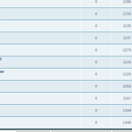
0
1296
0
1233
s
0
1135
0
1147
0
1274
?
0
1143
rav
0
1220
0
1056
0
1107
0
1344
0
1346