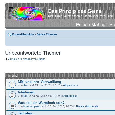
Das Prinzip des Seins
Diskutieren Sie mit anderen Lesern über Physik und P
Edition Mahag:
H
Foren-Übersicht
•
Aktive Themen
Unbeantwortete Themen
Zurück zur erweiterten Suche
THEMEN
MM_und-ihre_Verzweiflung
von
Kurt
» Mi 24. Jun 2026, 17:32 in
Allgemeines
Interferenz
von
Kurt
» Sa 30. Mai 2026, 19:07 in
Allgemeines
Was soll ein Wurmloch sein?
von
bumbumpeng
» Mo 23. Jun 2025, 20:53 in
Relativitätstheorie
Tacheles...