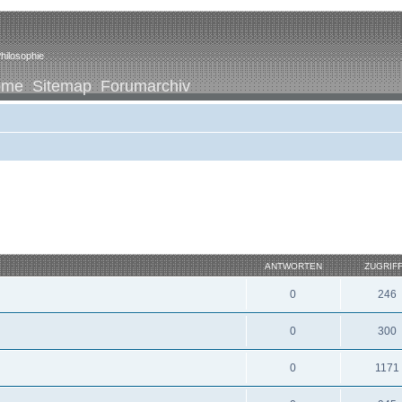
hilosophie
ome
Sitemap
Forumarchiv
ANTWORTEN
ZUGRIF
0
246
0
300
0
1171