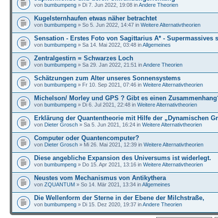
von
bumbumpeng
» Di 7. Jun 2022, 19:08 in
Andere Theorien
Kugelsternhaufen etwas näher betrachtet
von
bumbumpeng
» So 5. Jun 2022, 14:47 in
Weitere Alternativtheorien
Sensation - Erstes Foto von Sagittarius A* - Supermassives 
von
bumbumpeng
» Sa 14. Mai 2022, 03:48 in
Allgemeines
Zentralgestirn = Schwarzes Loch
von
bumbumpeng
» Sa 29. Jan 2022, 21:51 in
Andere Theorien
Schätzungen zum Alter unseres Sonnensystems
von
bumbumpeng
» Fr 10. Sep 2021, 07:46 in
Weitere Alternativtheorien
Michelson/ Morley und GPS ? Gibt es einen Zusammenhang
von
bumbumpeng
» Di 6. Jul 2021, 22:48 in
Weitere Alternativtheorien
Erklärung der Quantentheorie mit Hilfe der „Dynamischen G
von
Dieter Grosch
» Sa 5. Jun 2021, 16:24 in
Weitere Alternativtheorien
Computer oder Quantencomputer?
von
Dieter Grosch
» Mi 26. Mai 2021, 12:39 in
Weitere Alternativtheorien
Diese angebliche Expansion des Universums ist widerlegt.
von
bumbumpeng
» Do 15. Apr 2021, 13:16 in
Weitere Alternativtheorien
Neustes vom Mechanismus von Antikythera
von
ZQUANTUM
» So 14. Mär 2021, 13:34 in
Allgemeines
Die Wellenform der Sterne in der Ebene der Milchstraße,
von
bumbumpeng
» Di 15. Dez 2020, 19:37 in
Andere Theorien