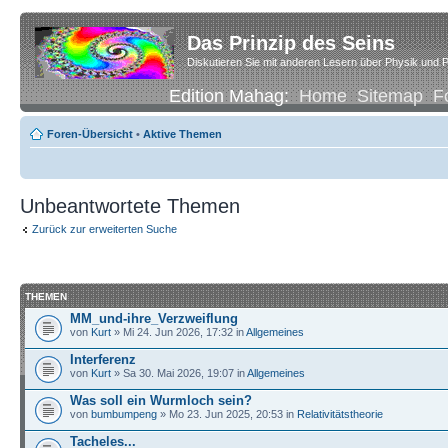
Das Prinzip des Seins
Diskutieren Sie mit anderen Lesern über Physik und P
Edition Mahag:
Home
Sitemap
F
Foren-Übersicht
•
Aktive Themen
Unbeantwortete Themen
Zurück zur erweiterten Suche
THEMEN
MM_und-ihre_Verzweiflung
von
Kurt
» Mi 24. Jun 2026, 17:32 in
Allgemeines
Interferenz
von
Kurt
» Sa 30. Mai 2026, 19:07 in
Allgemeines
Was soll ein Wurmloch sein?
von
bumbumpeng
» Mo 23. Jun 2025, 20:53 in
Relativitätstheorie
Tacheles...