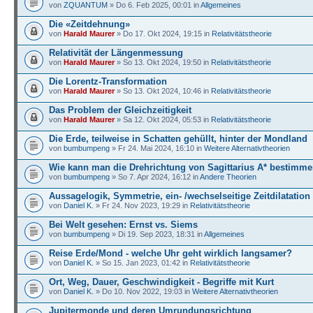
von
ZQUANTUM
» Do 6. Feb 2025, 00:01 in
Allgemeines
Die «Zeitdehnung»
von
Harald Maurer
» Do 17. Okt 2024, 19:15 in
Relativitätstheorie
Relativität der Längenmessung
von
Harald Maurer
» So 13. Okt 2024, 19:50 in
Relativitätstheorie
Die Lorentz-Transformation
von
Harald Maurer
» So 13. Okt 2024, 10:46 in
Relativitätstheorie
Das Problem der Gleichzeitigkeit
von
Harald Maurer
» Sa 12. Okt 2024, 05:53 in
Relativitätstheorie
Die Erde, teilweise in Schatten gehüllt, hinter der Mondland
von
bumbumpeng
» Fr 24. Mai 2024, 16:10 in
Weitere Alternativtheorien
Wie kann man die Drehrichtung von Sagittarius A* bestimm
von
bumbumpeng
» So 7. Apr 2024, 16:12 in
Andere Theorien
Aussagelogik, Symmetrie, ein- /wechselseitige Zeitdilatation
von
Daniel K.
» Fr 24. Nov 2023, 19:29 in
Relativitätstheorie
Bei Welt gesehen: Ernst vs. Siems
von
bumbumpeng
» Di 19. Sep 2023, 18:31 in
Allgemeines
Reise Erde/Mond - welche Uhr geht wirklich langsamer?
von
Daniel K.
» So 15. Jan 2023, 01:42 in
Relativitätstheorie
Ort, Weg, Dauer, Geschwindigkeit - Begriffe mit Kurt
von
Daniel K.
» Do 10. Nov 2022, 19:03 in
Weitere Alternativtheorien
Jupitermonde und deren Umrundungsrichtung