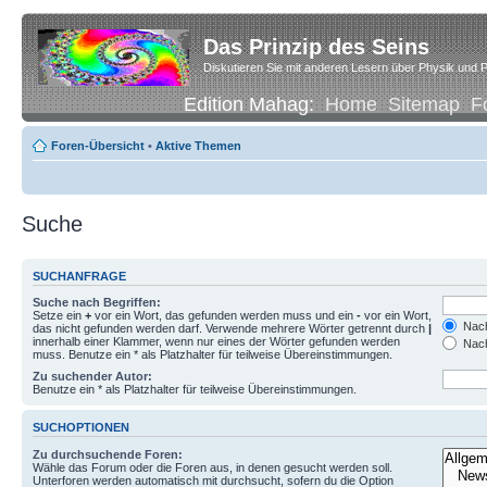
Das Prinzip des Seins
Diskutieren Sie mit anderen Lesern über Physik und P
Edition Mahag:
Home
Sitemap
F
Foren-Übersicht
•
Aktive Themen
Suche
SUCHANFRAGE
Suche nach Begriffen:
Setze ein
+
vor ein Wort, das gefunden werden muss und ein
-
vor ein Wort,
Nach
das nicht gefunden werden darf. Verwende mehrere Wörter getrennt durch
|
innerhalb einer Klammer, wenn nur eines der Wörter gefunden werden
Nach
muss. Benutze ein * als Platzhalter für teilweise Übereinstimmungen.
Zu suchender Autor:
Benutze ein * als Platzhalter für teilweise Übereinstimmungen.
SUCHOPTIONEN
Zu durchsuchende Foren:
Wähle das Forum oder die Foren aus, in denen gesucht werden soll.
Unterforen werden automatisch mit durchsucht, sofern du die Option