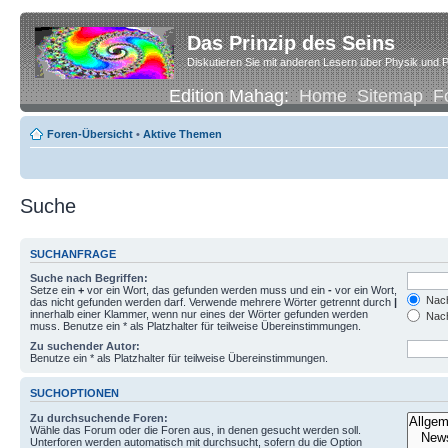
Das Prinzip des Seins
Diskutieren Sie mit anderen Lesern über Physik und P
Edition Mahag:
Home
Sitemap
F
Foren-Übersicht
•
Aktive Themen
Suche
SUCHANFRAGE
Suche nach Begriffen:
Setze ein
+
vor ein Wort, das gefunden werden muss und ein
-
vor ein Wort,
Nach
das nicht gefunden werden darf. Verwende mehrere Wörter getrennt durch
|
innerhalb einer Klammer, wenn nur eines der Wörter gefunden werden
Nach
muss. Benutze ein * als Platzhalter für teilweise Übereinstimmungen.
Zu suchender Autor:
Benutze ein * als Platzhalter für teilweise Übereinstimmungen.
SUCHOPTIONEN
Zu durchsuchende Foren:
Wähle das Forum oder die Foren aus, in denen gesucht werden soll.
Unterforen werden automatisch mit durchsucht, sofern du die Option