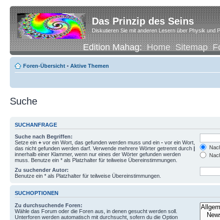
Das Prinzip des Seins
Diskutieren Sie mit anderen Lesern über Physik und P
Edition Mahag:
Home
Sitemap
F
Foren-Übersicht
•
Aktive Themen
Suche
SUCHANFRAGE
Suche nach Begriffen:
Setze ein
+
vor ein Wort, das gefunden werden muss und ein
-
vor ein Wort,
Nach
das nicht gefunden werden darf. Verwende mehrere Wörter getrennt durch
|
innerhalb einer Klammer, wenn nur eines der Wörter gefunden werden
Nach
muss. Benutze ein * als Platzhalter für teilweise Übereinstimmungen.
Zu suchender Autor:
Benutze ein * als Platzhalter für teilweise Übereinstimmungen.
SUCHOPTIONEN
Zu durchsuchende Foren:
Wähle das Forum oder die Foren aus, in denen gesucht werden soll.
Unterforen werden automatisch mit durchsucht, sofern du die Option