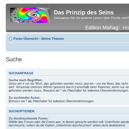
Das Prinzip des Seins
Diskutieren Sie mit anderen Lesern über Physik und P
Edition Mahag:
H
Foren-Übersicht
•
Aktive Themen
Suche
SUCHANFRAGE
Suche nach Begriffen:
Setze ein
+
vor ein Wort, das gefunden werden muss und ein
-
vor ein Wort, das nich
darf. Verwende mehrere Wörter getrennt durch
|
innerhalb einer Klammer, wenn nur ei
gefunden werden muss. Benutze ein * als Platzhalter für teilweise Übereinstimmungen.
Zu suchender Autor:
Benutze ein * als Platzhalter für teilweise Übereinstimmungen.
SUCHOPTIONEN
Zu durchsuchende Foren:
Wähle das Forum oder die Foren aus, in denen gesucht werden soll. Unterforen werde
durchsucht, sofern du die Option „Unterforen durchsuchen“ unten nicht deaktivierst.