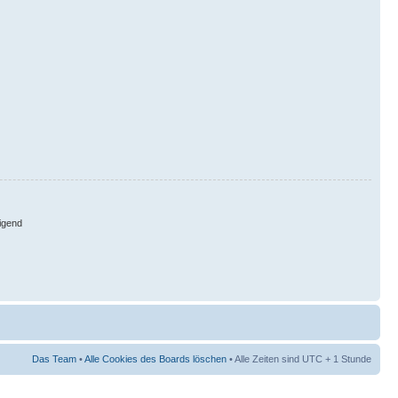
igend
Das Team
•
Alle Cookies des Boards löschen
• Alle Zeiten sind UTC + 1 Stunde