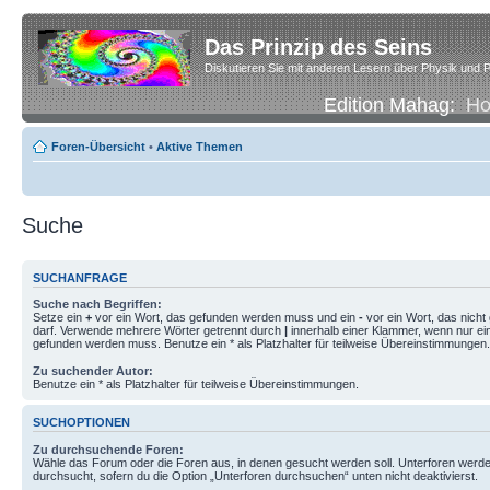
Das Prinzip des Seins
Diskutieren Sie mit anderen Lesern über Physik und P
Edition Mahag:
H
Foren-Übersicht
•
Aktive Themen
Suche
SUCHANFRAGE
Suche nach Begriffen:
Setze ein
+
vor ein Wort, das gefunden werden muss und ein
-
vor ein Wort, das nich
darf. Verwende mehrere Wörter getrennt durch
|
innerhalb einer Klammer, wenn nur ei
gefunden werden muss. Benutze ein * als Platzhalter für teilweise Übereinstimmungen.
Zu suchender Autor:
Benutze ein * als Platzhalter für teilweise Übereinstimmungen.
SUCHOPTIONEN
Zu durchsuchende Foren:
Wähle das Forum oder die Foren aus, in denen gesucht werden soll. Unterforen werde
durchsucht, sofern du die Option „Unterforen durchsuchen“ unten nicht deaktivierst.