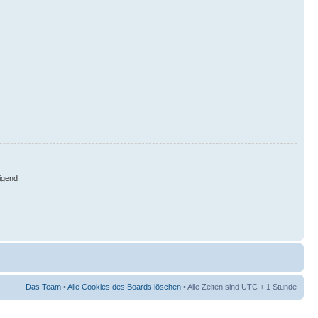
igend
Das Team
•
Alle Cookies des Boards löschen
• Alle Zeiten sind UTC + 1 Stunde