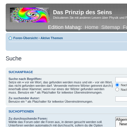
Das Prinzip des Seins
Diskutieren Sie mit anderen Lesern über Physik und P
Edition Mahag:
Home
Sitemap
F
Foren-Übersicht
•
Aktive Themen
Suche
SUCHANFRAGE
Suche nach Begriffen:
Setze ein
+
vor ein Wort, das gefunden werden muss und ein
-
vor ein Wort,
Nach
das nicht gefunden werden darf. Verwende mehrere Wörter getrennt durch
|
innerhalb einer Klammer, wenn nur eines der Wörter gefunden werden
Nach
muss. Benutze ein * als Platzhalter für teilweise Übereinstimmungen.
Zu suchender Autor:
Benutze ein * als Platzhalter für teilweise Übereinstimmungen.
SUCHOPTIONEN
Zu durchsuchende Foren:
Wähle das Forum oder die Foren aus, in denen gesucht werden soll.
Unterforen werden automatisch mit durchsucht, sofern du die Option