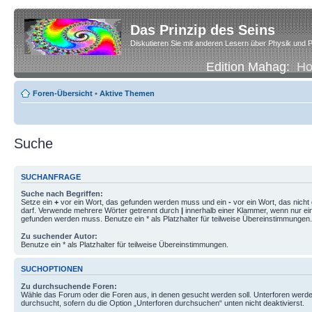
Das Prinzip des Seins
Diskutieren Sie mit anderen Lesern über Physik und P
Edition Mahag:
H
Foren-Übersicht
•
Aktive Themen
Suche
SUCHANFRAGE
Suche nach Begriffen:
Setze ein
+
vor ein Wort, das gefunden werden muss und ein
-
vor ein Wort, das nich
darf. Verwende mehrere Wörter getrennt durch
|
innerhalb einer Klammer, wenn nur ei
gefunden werden muss. Benutze ein * als Platzhalter für teilweise Übereinstimmungen.
Zu suchender Autor:
Benutze ein * als Platzhalter für teilweise Übereinstimmungen.
SUCHOPTIONEN
Zu durchsuchende Foren:
Wähle das Forum oder die Foren aus, in denen gesucht werden soll. Unterforen werde
durchsucht, sofern du die Option „Unterforen durchsuchen“ unten nicht deaktivierst.