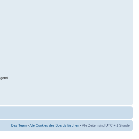
igend
Das Team
•
Alle Cookies des Boards löschen
• Alle Zeiten sind UTC + 1 Stunde