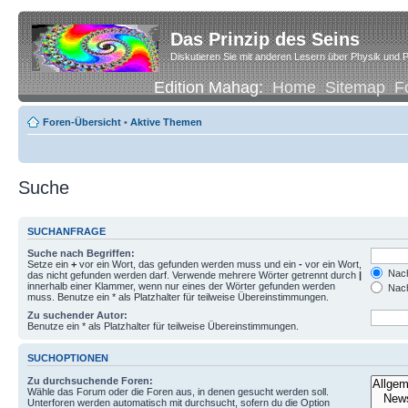
Das Prinzip des Seins
Diskutieren Sie mit anderen Lesern über Physik und P
Edition Mahag:
Home
Sitemap
F
Foren-Übersicht
•
Aktive Themen
Suche
SUCHANFRAGE
Suche nach Begriffen:
Setze ein
+
vor ein Wort, das gefunden werden muss und ein
-
vor ein Wort,
Nach
das nicht gefunden werden darf. Verwende mehrere Wörter getrennt durch
|
innerhalb einer Klammer, wenn nur eines der Wörter gefunden werden
Nach
muss. Benutze ein * als Platzhalter für teilweise Übereinstimmungen.
Zu suchender Autor:
Benutze ein * als Platzhalter für teilweise Übereinstimmungen.
SUCHOPTIONEN
Zu durchsuchende Foren:
Wähle das Forum oder die Foren aus, in denen gesucht werden soll.
Unterforen werden automatisch mit durchsucht, sofern du die Option