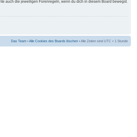
hte auch die jeweiligen Forenregeln, wenn du dich in diesem Board bewegst.
Das Team
•
Alle Cookies des Boards löschen
• Alle Zeiten sind UTC + 1 Stunde