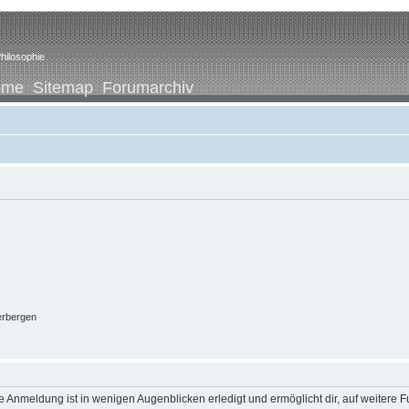
hilosophie
ome
Sitemap
Forumarchiv
erbergen
 Anmeldung ist in wenigen Augenblicken erledigt und ermöglicht dir, auf weitere F