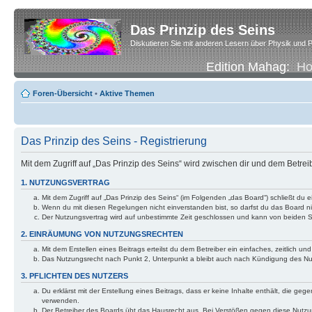
Das Prinzip des Seins
Diskutieren Sie mit anderen Lesern über Physik und P
Edition Mahag:
H
Foren-Übersicht
•
Aktive Themen
Das Prinzip des Seins - Registrierung
Mit dem Zugriff auf „Das Prinzip des Seins“ wird zwischen dir und dem Betre
1. NUTZUNGSVERTRAG
Mit dem Zugriff auf „Das Prinzip des Seins“ (im Folgenden „das Board“) schließt d
Wenn du mit diesen Regelungen nicht einverstanden bist, so darfst du das Board nic
Der Nutzungsvertrag wird auf unbestimmte Zeit geschlossen und kann von beiden Se
2. EINRÄUMUNG VON NUTZUNGSRECHTEN
Mit dem Erstellen eines Beitrags erteilst du dem Betreiber ein einfaches, zeitlich
Das Nutzungsrecht nach Punkt 2, Unterpunkt a bleibt auch nach Kündigung des N
3. PFLICHTEN DES NUTZERS
Du erklärst mit der Erstellung eines Beitrags, dass er keine Inhalte enthält, die g
verwenden.
Der Betreiber des Boards übt das Hausrecht aus. Bei Verstößen gegen diese Nutzu