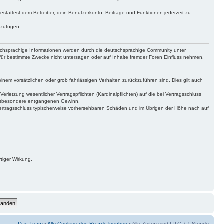
gestattest dem Betreiber, dein Benutzerkonto, Beiträge und Funktionen jederzeit zu
uzufügen.
tschsprachige Informationen werden durch die deutschsprachige Community unter
für bestimmte Zwecke nicht untersagen oder auf Inhalte fremder Foren Einfluss nehmen.
inem vorsätzlichen oder grob fahrlässigen Verhalten zurückzuführen sind. Dies gilt auch
letzung wesentlicher Vertragspflichten (Kardinalpflichten) auf die bei Vertragsschluss
 insbesondere entgangenen Gewinn.
Vertragsschluss typischerweise vorhersehbaren Schäden und im Übrigen der Höhe nach auf
tiger Wirkung.