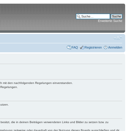
Erweiterte Suche
FAQ
Registrieren
Anmelden
 dich mit den nachfolgenden Regelungen einverstanden.
n Regelungen.
nutzen.
 besitzt, die in deinen Beiträgen verwendeten Links und Bilder zu setzen bzw. zu
bmahnung zeitweise oder dauerhaft von der Nutzung dieses Boards ausschließen und dir