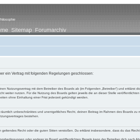
hilosophie
ome
Sitemap
Forumarchiv
iber ein Vertrag mit folgenden Regelungen geschlossen:
u einen Nutzungsvertrag mit dem Betreiber des Boards ab (im Folgenden „Betreiber“) und erklärst
ht weiter nutzen. Für die Nutzung des Boards gelten jeweils die an dieser Stelle veröffentlichte
iten ohne Einhaltung einer Frist jederzeit gekündigt werden.
 und räumlich unbeschränktes und unentgeltliches Recht, deinen Beitrag im Rahmen des Boards zu 
utzungsvertrages bestehen.
egen geltendes Recht oder die guten Sitten verstoßen. Du erklärst insbesondere, dass du das Recht
ngsbedingungen oder anderer im Board veröffentlichten Regeln kann der Betreiber dich nach A