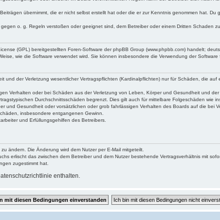
Beiträgen übernimmt, die er nicht selbst erstellt hat oder die er zur Kenntnis genommen hat. Du 
e gegen o. g. Regeln verstoßen oder geeignet sind, dem Betreiber oder einem Dritten Schaden z
 License (GPL) bereitgestellten Foren-Software der phpBB Group (www.phpbb.com) handelt; deu
 Weise, wie die Software verwendet wird. Sie können insbesondere die Verwendung der Software 
und der Verletzung wesentlicher Vertragspflichten (Kardinalpflichten) nur für Schäden, die auf e
gen Verhalten oder bei Schäden aus der Verletzung von Leben, Körper und Gesundheit und der Ver
tragstypischen Durchschnittsschäden begrenzt. Dies gilt auch für mittelbare Folgeschäden wie
er und Gesundheit oder vorsätzlichen oder grob fahrlässigen Verhalten des Boards auf die bei 
re Schäden, insbesondere entgangenen Gewinn.
rbeiter und Erfüllungsgehilfen des Betreibers.
 zu ändern. Die Änderung wird dem Nutzer per E-Mail mitgeteilt.
uchs erlischt das zwischen dem Betreiber und dem Nutzer bestehende Vertragsverhältnis mit sofor
ungen zugestimmt hat.
tenschutzrichtlinie enthalten.