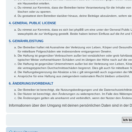
ein Hausverbot erteilen.
Du nimmst zur Kenntnis, dass der Betreiber keine Verantwortung für die Inhalte von 
löschen oder zu sperren.
Du gestattest dem Betreiber darüber hinaus, deine Beiträge abzuändern, sofern si
4. GENERAL PUBLIC LICENSE
Du nimmst zur Kenntnis, dass es sich bei phpBB um eine unter der General Public
www.phpbb.de zur Verfügung gestellt. Beide haben keinen Einfluss auf die Art und
5. GEWÄHRLEISTUNG
Der Betreiber haftet mit Ausnahme der Verletzung von Leben, Körper und Gesundheit 
für mittelbare Folgeschäden wie insbesondere entgangenen Gewinn.
Die Haftung ist gegenüber Verbrauchern außer bei vorsätzlichen oder grob fahrlässi
typischer Weise vorhersehbaren Schäden und im übrigen der Höhe nach auf die ver
Die Haftung ist gegenüber Unternehmern außer bei der Verletzung von Leben, Körp
die vertragstypischen Durchschnittsschäden begrenzt. Dies gilt auch für mittelba
Die Haftungsbegrenzung der Absätze a bis c gilt sinngemäß auch zugunsten der Mita
Ansprüche für eine Haftung aus zwingendem nationalem Recht bleiben unberührt.
6. ÄNDERUNGSVORBEHALT
Der Betreiber ist berechtigt, die Nutzungsbedingungen und die Datenschutzrichtlinie
Der Nutzer ist berechtigt, den Änderungen zu widersprechen. Im Falle des Widerspr
Die Änderungen gelten als anerkannt und verbindlich, wenn der Nutzer den Änder
Informationen über den Umgang mit deinen persönlichen Daten sind in der Da