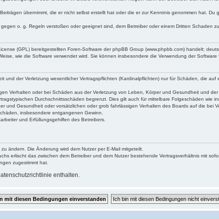
Beiträgen übernimmt, die er nicht selbst erstellt hat oder die er zur Kenntnis genommen hat. Du 
e gegen o. g. Regeln verstoßen oder geeignet sind, dem Betreiber oder einem Dritten Schaden z
 License (GPL) bereitgestellten Foren-Software der phpBB Group (www.phpbb.com) handelt; deu
 Weise, wie die Software verwendet wird. Sie können insbesondere die Verwendung der Software 
und der Verletzung wesentlicher Vertragspflichten (Kardinalpflichten) nur für Schäden, die auf e
gen Verhalten oder bei Schäden aus der Verletzung von Leben, Körper und Gesundheit und der Ver
tragstypischen Durchschnittsschäden begrenzt. Dies gilt auch für mittelbare Folgeschäden wie
er und Gesundheit oder vorsätzlichen oder grob fahrlässigen Verhalten des Boards auf die bei 
re Schäden, insbesondere entgangenen Gewinn.
rbeiter und Erfüllungsgehilfen des Betreibers.
 zu ändern. Die Änderung wird dem Nutzer per E-Mail mitgeteilt.
uchs erlischt das zwischen dem Betreiber und dem Nutzer bestehende Vertragsverhältnis mit sofor
ungen zugestimmt hat.
tenschutzrichtlinie enthalten.