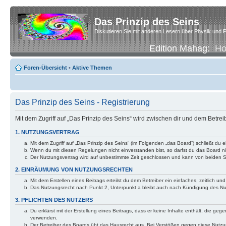
Das Prinzip des Seins
Diskutieren Sie mit anderen Lesern über Physik und P
Edition Mahag:
H
Foren-Übersicht
•
Aktive Themen
Das Prinzip des Seins - Registrierung
Mit dem Zugriff auf „Das Prinzip des Seins“ wird zwischen dir und dem Betre
1. NUTZUNGSVERTRAG
Mit dem Zugriff auf „Das Prinzip des Seins“ (im Folgenden „das Board“) schließt d
Wenn du mit diesen Regelungen nicht einverstanden bist, so darfst du das Board nic
Der Nutzungsvertrag wird auf unbestimmte Zeit geschlossen und kann von beiden Se
2. EINRÄUMUNG VON NUTZUNGSRECHTEN
Mit dem Erstellen eines Beitrags erteilst du dem Betreiber ein einfaches, zeitlich
Das Nutzungsrecht nach Punkt 2, Unterpunkt a bleibt auch nach Kündigung des N
3. PFLICHTEN DES NUTZERS
Du erklärst mit der Erstellung eines Beitrags, dass er keine Inhalte enthält, die g
verwenden.
Der Betreiber des Boards übt das Hausrecht aus. Bei Verstößen gegen diese Nutzu