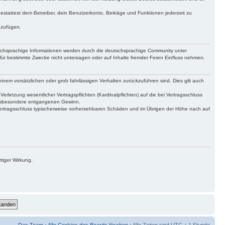
gestattest dem Betreiber, dein Benutzerkonto, Beiträge und Funktionen jederzeit zu
uzufügen.
tschsprachige Informationen werden durch die deutschsprachige Community unter
für bestimmte Zwecke nicht untersagen oder auf Inhalte fremder Foren Einfluss nehmen.
inem vorsätzlichen oder grob fahrlässigen Verhalten zurückzuführen sind. Dies gilt auch
letzung wesentlicher Vertragspflichten (Kardinalpflichten) auf die bei Vertragsschluss
 insbesondere entgangenen Gewinn.
Vertragsschluss typischerweise vorhersehbaren Schäden und im Übrigen der Höhe nach auf
tiger Wirkung.