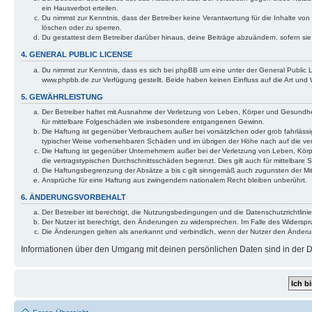
ein Hausverbot erteilen.
Du nimmst zur Kenntnis, dass der Betreiber keine Verantwortung für die Inhalte von 
löschen oder zu sperren.
Du gestattest dem Betreiber darüber hinaus, deine Beiträge abzuändern, sofern si
4. GENERAL PUBLIC LICENSE
Du nimmst zur Kenntnis, dass es sich bei phpBB um eine unter der General Public
www.phpbb.de zur Verfügung gestellt. Beide haben keinen Einfluss auf die Art und
5. GEWÄHRLEISTUNG
Der Betreiber haftet mit Ausnahme der Verletzung von Leben, Körper und Gesundheit 
für mittelbare Folgeschäden wie insbesondere entgangenen Gewinn.
Die Haftung ist gegenüber Verbrauchern außer bei vorsätzlichen oder grob fahrlässi
typischer Weise vorhersehbaren Schäden und im übrigen der Höhe nach auf die ver
Die Haftung ist gegenüber Unternehmern außer bei der Verletzung von Leben, Körp
die vertragstypischen Durchschnittsschäden begrenzt. Dies gilt auch für mittelba
Die Haftungsbegrenzung der Absätze a bis c gilt sinngemäß auch zugunsten der Mita
Ansprüche für eine Haftung aus zwingendem nationalem Recht bleiben unberührt.
6. ÄNDERUNGSVORBEHALT
Der Betreiber ist berechtigt, die Nutzungsbedingungen und die Datenschutzrichtlinie
Der Nutzer ist berechtigt, den Änderungen zu widersprechen. Im Falle des Widerspr
Die Änderungen gelten als anerkannt und verbindlich, wenn der Nutzer den Änder
Informationen über den Umgang mit deinen persönlichen Daten sind in der Da