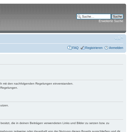
Erweiterte Suche
FAQ
Registrieren
Anmelden
 dich mit den nachfolgenden Regelungen einverstanden.
n Regelungen.
nutzen.
 besitzt, die in deinen Beiträgen verwendeten Links und Bilder zu setzen bzw. zu
bmahnung zeitweise oder dauerhaft von der Nutzung dieses Boards ausschließen und dir