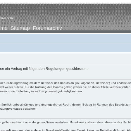
hilosophie
ome
Sitemap
Forumarchiv
iber ein Vertrag mit folgenden Regelungen geschlossen:
u einen Nutzungsvertrag mit dem Betreiber des Boards ab (im Folgenden „Betreiber“) und erklärst
ht weiter nutzen. Für die Nutzung des Boards gelten jeweils die an dieser Stelle veröffentlichte
iten ohne Einhaltung einer Frist jederzeit gekündigt werden.
 und räumlich unbeschränktes und unentgeltliches Recht, deinen Beitrag im Rahmen des Boards zu 
utzungsvertrages bestehen.
egen geltendes Recht oder die guten Sitten verstoßen. Du erklärst insbesondere, dass du das Recht
ngsbedingungen oder anderer im Board veröffentlichten Regeln kann der Betreiber dich nach A