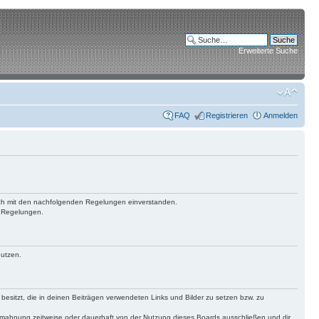
Erweiterte Suche
FAQ
Registrieren
Anmelden
 dich mit den nachfolgenden Regelungen einverstanden.
n Regelungen.
nutzen.
 besitzt, die in deinen Beiträgen verwendeten Links und Bilder zu setzen bzw. zu
bmahnung zeitweise oder dauerhaft von der Nutzung dieses Boards ausschließen und dir