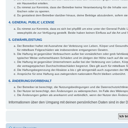
ein Hausverbot erteilen.
Du nimmst zur Kenntnis, dass der Betreiber keine Verantwortung für die Inhalte von 
löschen oder zu sperren.
Du gestattest dem Betreiber darüber hinaus, deine Beiträge abzuändern, sofern si
4. GENERAL PUBLIC LICENSE
Du nimmst zur Kenntnis, dass es sich bei phpBB um eine unter der General Public
www.phpbb.de zur Verfügung gestellt. Beide haben keinen Einfluss auf die Art und
5. GEWÄHRLEISTUNG
Der Betreiber haftet mit Ausnahme der Verletzung von Leben, Körper und Gesundheit 
für mittelbare Folgeschäden wie insbesondere entgangenen Gewinn.
Die Haftung ist gegenüber Verbrauchern außer bei vorsätzlichen oder grob fahrlässi
typischer Weise vorhersehbaren Schäden und im übrigen der Höhe nach auf die ver
Die Haftung ist gegenüber Unternehmern außer bei der Verletzung von Leben, Körp
die vertragstypischen Durchschnittsschäden begrenzt. Dies gilt auch für mittelba
Die Haftungsbegrenzung der Absätze a bis c gilt sinngemäß auch zugunsten der Mita
Ansprüche für eine Haftung aus zwingendem nationalem Recht bleiben unberührt.
6. ÄNDERUNGSVORBEHALT
Der Betreiber ist berechtigt, die Nutzungsbedingungen und die Datenschutzrichtlinie
Der Nutzer ist berechtigt, den Änderungen zu widersprechen. Im Falle des Widerspr
Die Änderungen gelten als anerkannt und verbindlich, wenn der Nutzer den Änder
Informationen über den Umgang mit deinen persönlichen Daten sind in der Da