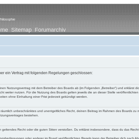
hilosophie
ome
Sitemap
Forumarchiv
iber ein Vertrag mit folgenden Regelungen geschlossen:
u einen Nutzungsvertrag mit dem Betreiber des Boards ab (im Folgenden „Betreiber“) und erklärst
ht weiter nutzen. Für die Nutzung des Boards gelten jeweils die an dieser Stelle veröffentlichte
iten ohne Einhaltung einer Frist jederzeit gekündigt werden.
 und räumlich unbeschränktes und unentgeltliches Recht, deinen Beitrag im Rahmen des Boards zu 
utzungsvertrages bestehen.
egen geltendes Recht oder die guten Sitten verstoßen. Du erklärst insbesondere, dass du das Recht
ngsbedingungen oder anderer im Board veröffentlichten Regeln kann der Betreiber dich nach A