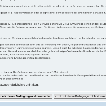
Beiträgen übernimmt, die er nicht selbst erstellt hat oder die er zur Kenntnis genommen hat. Du 
e gegen o. g. Regeln verstoßen oder geeignet sind, dem Betreiber oder einem Dritten Schaden z
 License (GPL) bereitgestellten Foren-Software der phpBB Group (www.phpbb.com) handelt; deu
 Weise, wie die Software verwendet wird. Sie können insbesondere die Verwendung der Software 
und der Verletzung wesentlicher Vertragspflichten (Kardinalpflichten) nur für Schäden, die auf e
gen Verhalten oder bei Schäden aus der Verletzung von Leben, Körper und Gesundheit und der Ver
tragstypischen Durchschnittsschäden begrenzt. Dies gilt auch für mittelbare Folgeschäden wie
er und Gesundheit oder vorsätzlichen oder grob fahrlässigen Verhalten des Boards auf die bei 
re Schäden, insbesondere entgangenen Gewinn.
rbeiter und Erfüllungsgehilfen des Betreibers.
 zu ändern. Die Änderung wird dem Nutzer per E-Mail mitgeteilt.
uchs erlischt das zwischen dem Betreiber und dem Nutzer bestehende Vertragsverhältnis mit sofor
ungen zugestimmt hat.
tenschutzrichtlinie enthalten.