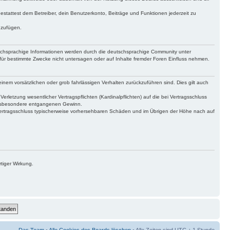
gestattest dem Betreiber, dein Benutzerkonto, Beiträge und Funktionen jederzeit zu
uzufügen.
tschsprachige Informationen werden durch die deutschsprachige Community unter
für bestimmte Zwecke nicht untersagen oder auf Inhalte fremder Foren Einfluss nehmen.
inem vorsätzlichen oder grob fahrlässigen Verhalten zurückzuführen sind. Dies gilt auch
letzung wesentlicher Vertragspflichten (Kardinalpflichten) auf die bei Vertragsschluss
 insbesondere entgangenen Gewinn.
Vertragsschluss typischerweise vorhersehbaren Schäden und im Übrigen der Höhe nach auf
tiger Wirkung.