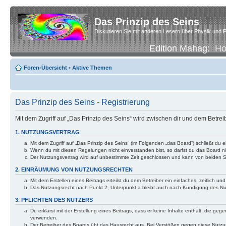
Das Prinzip des Seins
Diskutieren Sie mit anderen Lesern über Physik und P
Edition Mahag:
H
Foren-Übersicht
•
Aktive Themen
Das Prinzip des Seins - Registrierung
Mit dem Zugriff auf „Das Prinzip des Seins“ wird zwischen dir und dem Betre
1. NUTZUNGSVERTRAG
Mit dem Zugriff auf „Das Prinzip des Seins“ (im Folgenden „das Board“) schließt d
Wenn du mit diesen Regelungen nicht einverstanden bist, so darfst du das Board nic
Der Nutzungsvertrag wird auf unbestimmte Zeit geschlossen und kann von beiden Se
2. EINRÄUMUNG VON NUTZUNGSRECHTEN
Mit dem Erstellen eines Beitrags erteilst du dem Betreiber ein einfaches, zeitlich
Das Nutzungsrecht nach Punkt 2, Unterpunkt a bleibt auch nach Kündigung des N
3. PFLICHTEN DES NUTZERS
Du erklärst mit der Erstellung eines Beitrags, dass er keine Inhalte enthält, die g
verwenden.
Der Betreiber des Boards übt das Hausrecht aus. Bei Verstößen gegen diese Nutzu